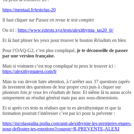
https://mentaal.fr/tests/tas-20
Il faut cliquer sur
Passez en revue le test complet
Ou ici :
https://www.eztests.xyz/tests/alexithymia_tas20_fr/
Et là faut plisser les yeux pour trouver le bouton
Résultats
en bleu
Pour l’OAQ-G2, c’est plus compliqué,
je te déconseille de passer
par une version française.
Mais si vraiment c’est trop compliqué tu peux le trouver ici :
https://alexithymiatest.com/fr
Mais tu vas devoir faire attention, à t’arrêter aux 37 questions (après
ils inventent des questions de leur propre cru) puis à cliquer sur
plusieurs fois
je veux les résultats de base.
Et même là tu auras accès
uniquement au résultat général mais pas aux sous-dimensions.
Et si après ces tests tu réalises que tu es alexithymique et que la
formation pourrait t’intéresser c’est par ici pour la prévente :
https://nicolasgalita.podia.com/anti-alexithymie-les-premieres-etapes-
pour-deflouter-tes-emotions?coupon=R-PREVENTE-ALEXI