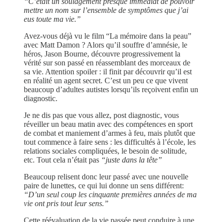
“C’était un soulagement presque immédiat de pouvoir
mettre un nom sur l’ensemble de symptômes que j’ai
eus toute ma vie.”
Avez-vous déjà vu le film “La mémoire dans la peau”
avec Matt Damon ? Alors qu’il souffre d’amnésie, le
héros, Jason Bourne, découvre progressivement la
vérité sur son passé en réassemblant des morceaux de
sa vie. Attention spoiler : il finit par découvrir qu’il est
en réalité un agent secret. C’est un peu ce que vivent
beaucoup d’adultes autistes lorsqu’ils reçoivent enfin un
diagnostic.
Je ne dis pas que vous allez, post diagnostic, vous
réveiller un beau matin avec des compétences en sport
de combat et maniement d’armes à feu, mais plutôt que
tout commence à faire sens : les difficultés à l’école, les
relations sociales compliquées, le besoin de solitude,
etc. Tout cela n’était pas
“juste dans la tête”
Beaucoup relisent donc leur passé avec une nouvelle
paire de lunettes, ce qui lui donne un sens différent:
“D’un seul coup les cinquante premières années de ma
vie ont pris tout leur sens.”
Cette réévaluation de la vie passée peut conduire à une