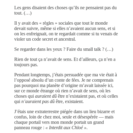
Les gens disaient des choses qu’ils ne pensaient pas du
tout. (…)
Il y avait des « règles » sociales que tout le monde
devait suivre, même si elles n’avaient aucun sens, et si
on les enfreignait, on te regardait comme si tu venais de
violer un code secret et ancestral.
Se regarder dans les yeux ? Faire du small talk ? (…)
Rien de tout ça n’avait de sens. Et d’ailleurs, ça n’en a
toujours pas.
Pendant longtemps, j’étais persuadée que ma vie était à
l’opposé absolu d’un conte de fées. Je ne comprenais
pas pourquoi ma planète d’origine m’avait laissée ici,
sur ce monde étrange où rien n’avait de sens, où les
choses qui
auraient dû
être n’existaient pas, et où celles
qui
n’auraient pas dû
être, existaient.
J’étais une extraterrestre piégée dans un lieu bizarre et
confus, loin de chez moi, seule et désespérée — mais
chaque portail vers mon monde portait un grand
panneau rouge :
« Interdit aux Chloé »
.