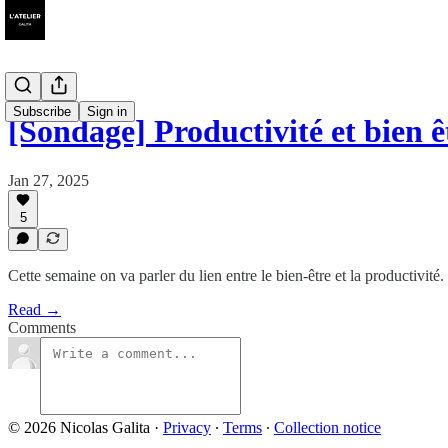
Subscribe
Sign in
[Sondage] Productivité et bien ê
Jan 27, 2025
5
Cette semaine on va parler du lien entre le bien-être et la productivité.
Read →
Comments
© 2026 Nicolas Galita
·
Privacy
∙
Terms
∙
Collection notice