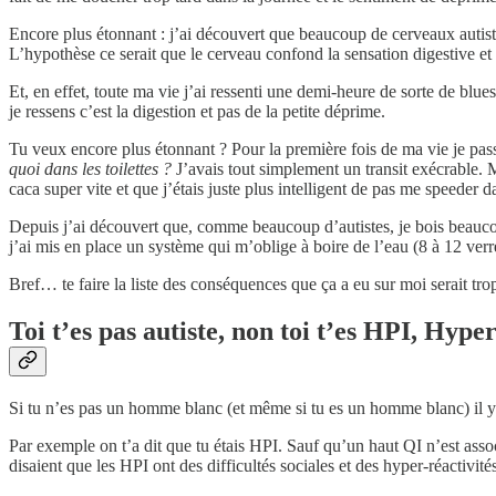
Encore plus étonnant : j’ai découvert que beaucoup de cerveaux autistiq
L’hypothèse ce serait que le cerveau confond la sensation digestive et 
Et, en effet, toute ma vie j’ai ressenti une demi-heure de sorte de blues
je ressens c’est la digestion et pas de la petite déprime.
Tu veux encore plus étonnant ? Pour la première fois de ma vie je pass
quoi dans les toilettes ?
J’avais tout simplement un transit exécrable. M
caca super vite et que j’étais juste plus intelligent de pas me speeder da
Depuis j’ai découvert que, comme beaucoup d’autistes, je bois beauco
j’ai mis en place un système qui m’oblige à boire de l’eau (8 à 12 verr
Bref… te faire la liste des conséquences que ça a eu sur moi serait trop
Toi t’es pas autiste, non toi t’es HPI, Hyp
Si tu n’es pas un homme blanc (et même si tu es un homme blanc) il y a
Par exemple on t’a dit que tu étais HPI. Sauf qu’un haut QI n’est assoc
disaient que les HPI ont des difficultés sociales et des hyper-réactivités