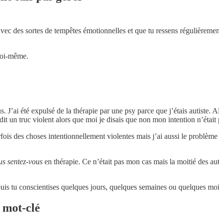
 avec des sortes de tempêtes émotionnelles et que tu ressens régulièrem
toi-même.
s. J’ai été expulsé de la thérapie par une psy parce que j’étais autiste. A
it un truc violent alors que moi je disais que non mon intention n’était 
ois des choses intentionnellement violentes mais j’ai aussi le problème 
s sentez-vous
en thérapie. Ce n’était pas mon cas mais la moitié des aut
s puis tu conscientises quelques jours, quelques semaines ou quelques moi
n mot-clé