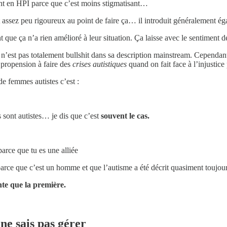
eint en HPI parce que c’est moins stigmatisant…
t assez peu rigoureux au point de faire ça… il introduit généralement éga
t que ça n’a rien amélioré à leur situation. Ça laisse avec le sentiment d
n’est pas totalement bullshit dans sa description mainstream. Cependant i
 propension à faire des
crises autistiques
quand on fait face à l’injustice
de femmes autistes c’est :
 sont autistes… je dis que c’est
souvent le cas.
parce que tu es une alliée
c parce que c’est un homme et que l’autisme a été décrit quasiment toujo
 que la première.
ne sais pas gérer