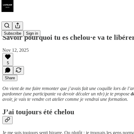
Subscribe
Sign in
Savoir pourquoi tu es chelou·e va te libére
Nov 12, 2025
5
Share
On vient de me faire remonter que j’avais fait une coquille lors de l
pardonner (une participante va devoir décaler un rdv) je te propose
d
avoir, je vais te vendre cet atelier comme je vendrai une formation.
J’ai toujours été chelou
Je me suis toujours senti bizarre. Ou plutôt : je trouvais les gens norm