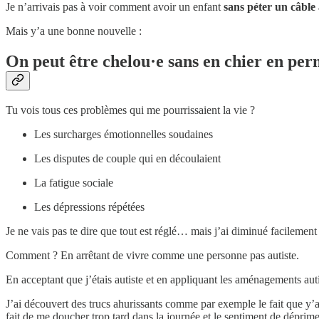
Je n’arrivais pas à voir comment avoir un enfant
sans péter un câble
Mais y’a une bonne nouvelle :
On peut être chelou·e sans en chier en per
Tu vois tous ces problèmes qui me pourrissaient la vie ?
Les surcharges émotionnelles soudaines
Les disputes de couple qui en découlaient
La fatigue sociale
Les dépressions répétées
Je ne vais pas te dire que tout est réglé… mais j’ai diminué facilemen
Comment ? En arrêtant de vivre comme une personne pas autiste.
En acceptant que j’étais autiste et en appliquant les aménagements auti
J’ai découvert des trucs ahurissants comme par exemple le fait que y’a 
fait de me doucher trop tard dans la journée et le sentiment de dépri