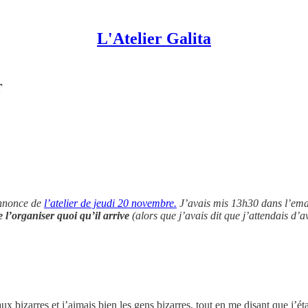
L'Atelier Galita
r
’annonce de
l’atelier de jeudi 20 novembre.
J’avais mis 13h30 dans l’ema
e l’organiser quoi qu’il arrive
(alors que j’avais dit que j’attendais d’
aux bizarres et j’aimais bien les gens bizarres, tout en me disant que j’é