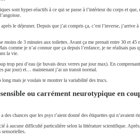
ues sont hyper-réactifs à ce qui se passe à l’intérieur du corps et que, 
l’angoisse.
 après le déjeuner. Depuis que j’ai compris ça, c’est l’inverse, j’arrive 
e moins de 3 minutes aux toilettes. Avant ça me prenait entre 30 et 45 
ais comme je n’ai connue que ça depuis l’enfance, je ne réalisais pas que
ns la vie.
up trop peu d’eau (je buvais deux verres par jour max). En comprenant 
es par jour) et… maintenant j’ai un transit normal.
 long mais je voulais te montrer la variabilité des trucs.
ersensible ou carrément neurotypique en coup
 des chances que les psys t’aient donné des étiquettes qui n’avaient rie
ié à aucune difficulté particulière selon la littérature scientifique. Ap
 sensorielles.