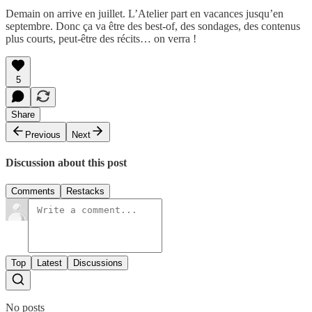
Demain on arrive en juillet. L’Atelier part en vacances jusqu’en
septembre. Donc ça va être des best-of, des sondages, des contenus
plus courts, peut-être des récits… on verra !
5
Share
Previous
Next
Discussion about this post
Comments
Restacks
Top
Latest
Discussions
No posts