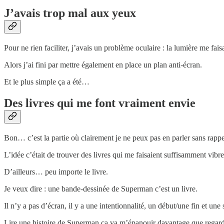
J’avais trop mal aux yeux
Pour ne rien faciliter, j’avais un problème oculaire : la lumière me fais
Alors j’ai fini par mettre également en place un plan anti-écran.
Et le plus simple ça a été…
Des livres qui me font vraiment envie
Bon… c’est la partie où clairement je ne peux pas en parler sans rappe
L’idée c’était de trouver des livres qui me faisaient suffisamment vibr
D’ailleurs… peu importe le livre.
Je veux dire : une bande-dessinée de Superman c’est un livre.
Il n’y a pas d’écran, il y a une intentionnalité, un début/une fin et une 
Lire une histoire de Superman ça va m’épanouir davantage que regard