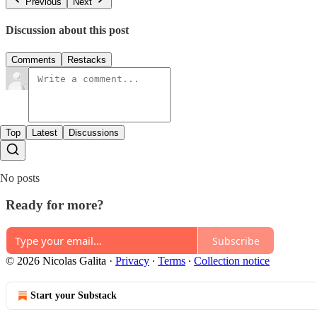
Previous
Next
Discussion about this post
Comments
Restacks
Top
Latest
Discussions
No posts
Ready for more?
Subscribe
© 2026 Nicolas Galita
·
Privacy
∙
Terms
∙
Collection notice
Start your Substack