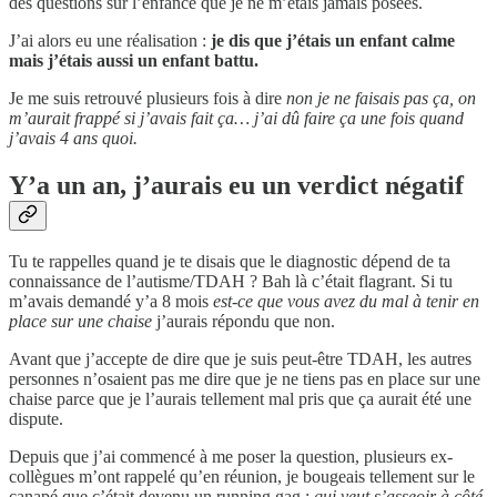
des questions sur l’enfance que je ne m’étais jamais posées.
J’ai alors eu une réalisation :
je dis que j’étais un enfant calme
mais j’étais aussi un enfant battu.
Je me suis retrouvé plusieurs fois à dire
non je ne faisais pas ça, on
m’aurait frappé si j’avais fait ça… j’ai dû faire ça une fois quand
j’avais 4 ans quoi.
Y’a un an, j’aurais eu un verdict négatif
Tu te rappelles quand je te disais que le diagnostic dépend de ta
connaissance de l’autisme/TDAH ? Bah là c’était flagrant. Si tu
m’avais demandé y’a 8 mois
est-ce que vous avez du mal à tenir en
place sur une chaise
j’aurais répondu que non.
Avant que j’accepte de dire que je suis peut-être TDAH, les autres
personnes n’osaient pas me dire que je ne tiens pas en place sur une
chaise parce que je l’aurais tellement mal pris que ça aurait été une
dispute.
Depuis que j’ai commencé à me poser la question, plusieurs ex-
collègues m’ont rappelé qu’en réunion, je bougeais tellement sur le
canapé que c’était devenu un running gag :
qui veut s’asseoir à côté