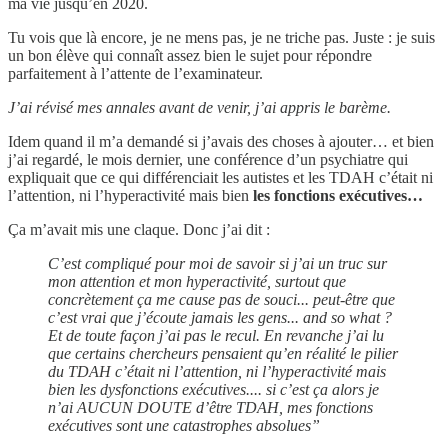
ma vie jusqu’en 2020.
Tu vois que là encore, je ne mens pas, je ne triche pas. Juste : je suis
un bon élève qui connaît assez bien le sujet pour répondre
parfaitement à l’attente de l’examinateur.
J’ai révisé mes annales avant de venir, j’ai appris le barème.
Idem quand il m’a demandé si j’avais des choses à ajouter… et bien
j’ai regardé, le mois dernier, une conférence d’un psychiatre qui
expliquait que ce qui différenciait les autistes et les TDAH c’était ni
l’attention, ni l’hyperactivité mais bien
les fonctions exécutives…
Ça m’avait mis une claque. Donc j’ai dit :
C’est compliqué pour moi de savoir si j’ai un truc sur
mon attention et mon hyperactivité, surtout que
concrètement ça me cause pas de souci... peut-être que
c’est vrai que j’écoute jamais les gens... and so what ?
Et de toute façon j’ai pas le recul. En revanche j’ai lu
que certains chercheurs pensaient qu’en réalité le pilier
du TDAH c’était ni l’attention, ni l’hyperactivité mais
bien les dysfonctions exécutives.... si c’est ça alors je
n’ai AUCUN DOUTE d’être TDAH, mes fonctions
exécutives sont une catastrophes absolues”