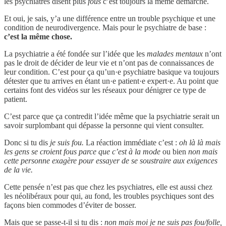
les psychiatres disent plus
fous
c’est toujours la même démarche.
Et oui, je sais, y’a une différence entre un trouble psychique et une
condition de neurodivergence. Mais pour le psychiatre de base :
c’est la même chose.
La psychiatrie a été fondée sur l’idée que les
malades mentaux
n’ont
pas le droit de décider de leur vie et n’ont pas de connaissances de
leur condition. C’est pour ça qu’un·e psychiatre basique va toujours
détester que tu arrives en étant un·e patient·e expert·e. Au point que
certains font des vidéos sur les réseaux pour dénigrer ce type de
patient.
C’est parce que ça contredit l’idée même que la psychiatrie serait un
savoir surplombant qui dépasse la personne qui vient consulter.
Donc si tu dis
je suis fou.
La réaction immédiate c’est :
oh là là mais
les gens se croient fous parce que c’est à la mode
ou bien
non mais
cette personne exagère pour essayer de se soustraire aux exigences
de la vie.
Cette pensée n’est pas que chez les psychiatres, elle est aussi chez
les néolibéraux pour qui, au fond, les troubles psychiques sont des
façons bien commodes d’éviter de bosser.
Mais que se passe-t-il si tu dis :
non mais moi je ne suis pas fou/folle,