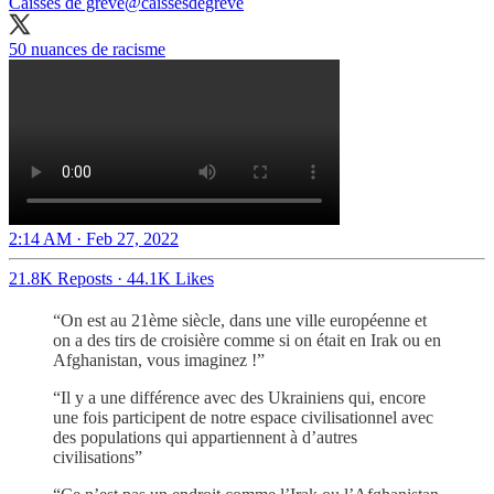
Caisses de grève
@caissesdegreve
50 nuances de racisme
2:14 AM · Feb 27, 2022
21.8K Reposts
·
44.1K Likes
“On est au 21ème siècle, dans une ville européenne et
on a des tirs de croisière comme si on était en Irak ou en
Afghanistan, vous imaginez !”
“Il y a une différence avec des Ukrainiens qui, encore
une fois participent de notre espace civilisationnel avec
des populations qui appartiennent à d’autres
civilisations”