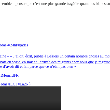
ui semblent penser que c’est une plus grande tragédie quand les blancs s
adas
@24hPujadas
aine
– « J’ai dit, écrit, publié à Béziers un certain nombre choses au m
ats en Syrie, en Irak et l’arrivée des migrants chez nous que je regrett
te d’avoir dit et fait parce que ce n’était pas bien »
tMenardFR
jadas
#LCI
#La26
⤵️