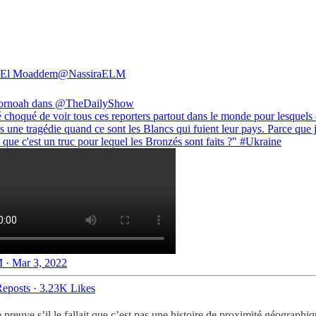
a El Moaddem
@NassiraELM
ornoah
dans
@TheDailyShow
té choqué de voir tous ces reporters partout dans le monde pour lesquels 
s une tragédie quand ce sont les Blancs qui fuient leur pays. Parce que 
que c'est un truc pour lequel les Bronzés sont faits ?"
#Ukraine
 · Mar 3, 2022
eposts
·
3.23K Likes
reuve s’il le fallait que c’est pas une histoire de proximité géographiq