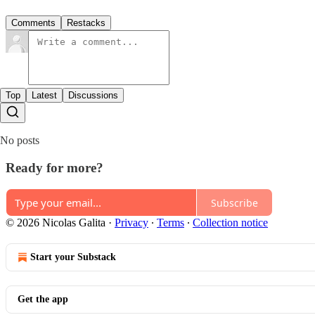
Comments
Restacks
Top
Latest
Discussions
No posts
Ready for more?
Subscribe
© 2026 Nicolas Galita
·
Privacy
∙
Terms
∙
Collection notice
Start your Substack
Get the app