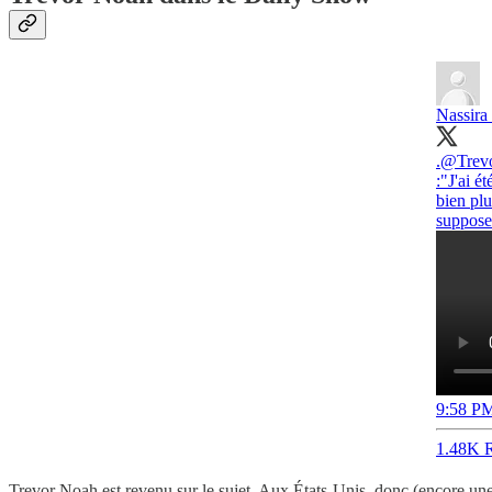
Nassir
.
@Trev
:"J'ai é
bien plu
suppose 
9:58 PM
1.48K R
Trevor Noah est revenu sur le sujet. Aux États-Unis, donc (encore une p