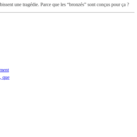
ubissent une tragédie. Parce que les “bronzés” sont conçus pour ça ?
oment
e, que