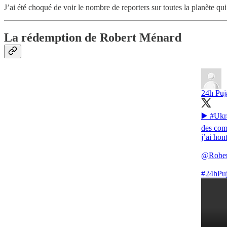
J’ai été choqué de voir le nombre de reporters sur toutes la planète q
La rédemption de Robert Ménard
24h Puj
▶️
#Ukr
des comb
j’ai hon
@Rober
#24hPu