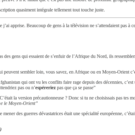
scription quasiment intégrale tellement tout touche juste.
ue j’ai apprise. Beaucoup de gens à la télévision ne s’attendaient pas à
s des gens qui essaient de s’enfuir de l’Afrique du Nord, ils ressemble
es qui peuvent sembler loin, vous savez, en Afrique ou en Moyen-Orient c’
ghanistan qui ont vu les conflits faire rage depuis des décennies, c’est u
ttendriez pas ou n’
espéreriez
pas que ça se passe”
C’était la version précautionneuse ? Donc si tu ne choisissais pas tes mo
mme le Moyen-Orient”
mener des guerres dévastatrices était une spécialité européenne, c’était
)