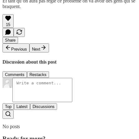
Et tant qu’on aura pas réglé ce problème on va avoir des gens qui se
braquent.
15
Share
Previous
Next
Discussion about this post
Comments
Restacks
Top
Latest
Discussions
No posts
Ready for more?