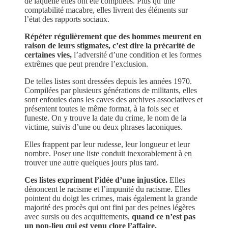
de laquelle elles ont été compilées. Plus qu’une
comptabilité macabre, elles livrent des éléments sur
l’état des rapports sociaux.
Répéter régulièrement que des hommes meurent en
raison de leurs stigmates, c’est dire la précarité de
certaines vies,
l’adversité d’une condition et les formes
extrêmes que peut prendre l’exclusion.
De telles listes sont dressées depuis les années 1970.
Compilées par plusieurs générations de militants, elles
sont enfouies dans les caves des archives associatives et
présentent toutes le même format, à la fois sec et
funeste. On y trouve la date du crime, le nom de la
victime, suivis d’une ou deux phrases laconiques.
Elles frappent par leur rudesse, leur longueur et leur
nombre. Poser une liste conduit inexorablement à en
trouver une autre quelques jours plus tard.
Ces listes expriment l’idée d’une injustice.
Elles
dénoncent le racisme et l’impunité du racisme. Elles
pointent du doigt les crimes, mais également la grande
majorité des procès qui ont fini par des peines légères
avec sursis ou des acquittements,
quand ce n’est pas
un non-lieu qui est venu clore l’affaire.