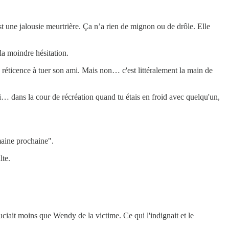
 une jalousie meurtrière. Ça n’a rien de mignon ou de drôle. Elle
la moindre hésitation.
la réticence à tuer son ami. Mais non… c'est littéralement la main de
si… dans la cour de récréation quand tu étais en froid avec quelqu'un,
emaine prochaine".
lte.
souciait moins que Wendy de la victime. Ce qui l'indignait et le