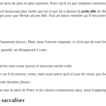
sont alors de plus en plus espacées. Parce qu'il n'a pas vraiment conscie
st beaucoup plus vieille que lui et que lui a épousé la
petite-fille
de We
s pour que Wendy ait une fille. Puis on laisse entendre qu’il rencontrera 
amment joyeux. Mais, dans l'oeuvre originale, ce n'est pas du tout l'expl
 grandit, on désapprend à voler.
ul les sans-coeur joyeux et innocent savent voler.
r car il est joyeux, certes, mais aussi parce qu'il n'a pas de coeur, pas d'
toute dernière phrase :
on tour la mère de Peter; et les choses continueront ainsi, aussi longtemp
 sacraliser