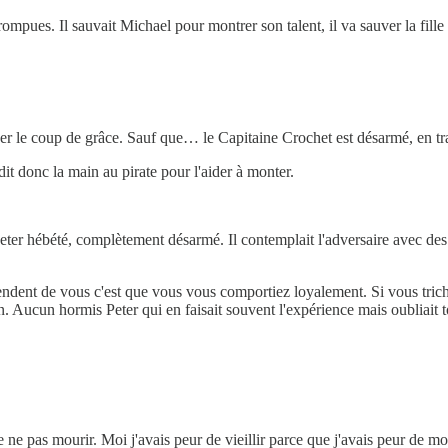
mpues. Il sauvait Michael pour montrer son talent, il va sauver la fille d
ner le coup de grâce. Sauf que… le Capitaine Crochet est désarmé, en tra
dit donc la main au pirate pour l'aider à monter.
ter hébété, complètement désarmé. Il contemplait l'adversaire avec des y
tendent de vous c'est que vous vous comportiez loyalement. Si vous trich
 Aucun hormis Peter qui en faisait souvent l'expérience mais oubliait to
ne pas mourir. Moi j'avais peur de vieillir parce que j'avais peur de mour