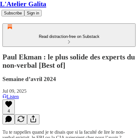
L'Atelier Galita
Subscribe
Sign in
Read distraction-free on Substack
Paul Ekman : le plus solide des experts du
non-verbal [Best of]
Semaine d’avril 2024
Jul 09, 2025
Listen
4
Tu te rappelles quand je te disais que si la faculté de lire le non-
verbal existait, le FBI ou la CIA paieraient cher pour l’avoir ?