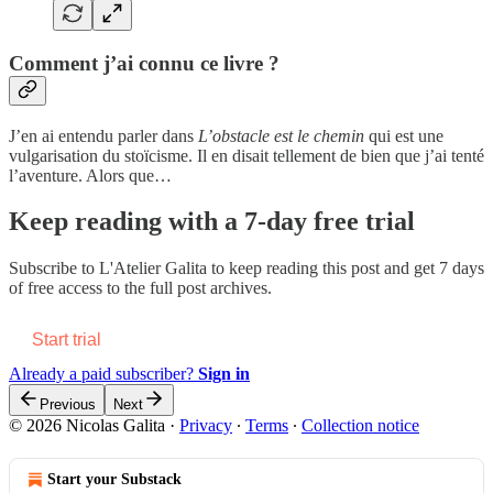
Comment j’ai connu ce livre ?
J’en ai entendu parler dans
L’obstacle est le chemin
qui est une
vulgarisation du stoïcisme. Il en disait tellement de bien que j’ai tenté
l’aventure. Alors que…
Keep reading with a 7-day free trial
Subscribe to
L'Atelier Galita
to keep reading this post and get 7 days
of free access to the full post archives.
Start trial
Already a paid subscriber?
Sign in
Previous
Next
© 2026 Nicolas Galita
·
Privacy
∙
Terms
∙
Collection notice
Start your Substack