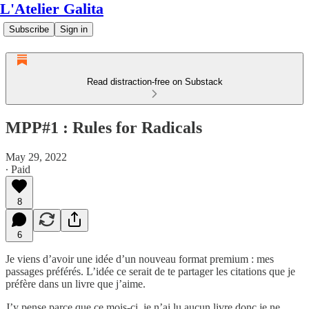
L'Atelier Galita
Subscribe
Sign in
Read distraction-free on Substack
MPP#1 : Rules for Radicals
May 29, 2022
∙ Paid
8
6
Je viens d’avoir une idée d’un nouveau format premium : mes
passages préférés. L’idée ce serait de te partager les citations que je
préfère dans un livre que j’aime.
J’y pense parce que ce mois-ci, je n’ai lu aucun livre donc je ne