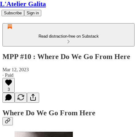
L'Atelier Galita
Subscribe
Sign in
Read distraction-free on Substack
MPP #10 : Where Do We Go From Here
Mar 12, 2023
∙ Paid
3
Where Do We Go From Here