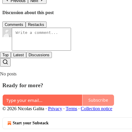
Previous
Next
Discussion about this post
Comments
Restacks
Top
Latest
Discussions
No posts
Ready for more?
Subscribe
© 2026 Nicolas Galita
·
Privacy
∙
Terms
∙
Collection notice
Start your Substack