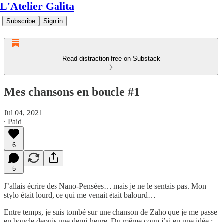
L'Atelier Galita
Subscribe
Sign in
Read distraction-free on Substack
Mes chansons en boucle #1
Jul 04, 2021
∙ Paid
6
5
J’allais écrire des Nano-Pensées… mais je ne le sentais pas. Mon
stylo était lourd, ce qui me venait était balourd…
Entre temps, je suis tombé sur une chanson de Zaho que je me passe
en boucle depuis une demi-heure. Du même coup j’ai eu une idée :