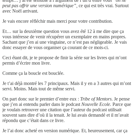
temps… j’ai été sensible à l’argument de l’un d’entre vous
“on ne
peut pas offrir une version numérique”,
ce qui est très vrai. Surtout
avec Noël arrivant.
Je vais encore réfléchir mais merci pour votre contribution.
Et… sur la deuxième question vous avez été 12 à me dire que ça
vous intéresse de venir récupérer un exemplaire en mains propres.
Sachant que j’en ai une vingtaine, ce n’est pas négligeable. Je vais
donc essayer de vous organiser ça courant de ce mois-ci.
Ceci étant dit, je te propose de finir la série sur les livres qui m’ont
permis d’écrire mon livre.
Comme ça la boucle est bouclée.
Je t’ai déjà montré les 7 principaux. Mais il y en a 3 autres qui m’ont
servi. Moins. Mais tout de même servi.
On part donc sur le premier d’entre eux :
Tribe of Mentors
. Je pense
que j’en ai entendu parler dans le podcast
Nouvelle Ecole.
Parce que
je voulais retrouver une citation que l’auteur du podcast utilisait
souvent sans dire d’où il la tenait. Je lui avais demandé et il m’avait
répondu que c’était dans ce livre.
Je l’ai donc acheté en version numérique. Et, heureusement, car ça