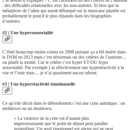
J’ai besoin d’expliquer ? C’est carrément un des critères de l’autisme
: des difficultés relationelles avec les non-autistes. Si bien que la
métaphore de l’alien qui aurait débarqué sur la mauvaise planète est
probablement le poncif le plus répandu dans les biographies
d’autistes.
#2 | Une hypersensorialité
C’était beaucoup moins connu en 2008 puisque ça a été inséré dans
le DSM en 2013 mais c’est désormais un des critères de l’autisme…
ou plutôt la moitié. Car le critère c’est hyper ET/OU hypo
sensorialité. Par exemple j’ai effectivement une hyperréactivité à la
vue et l’ouïe mais… je n’ai quasiment aucun odorat.
#3 | Une hyperréactivité émotionnelle
Ce qu’elle décrit dans le débordement c’est une crise autistique : un
meltdown ou un shutdown.
« La violence de la crise est d’autant plus
impressionnante que le point de départ peut paraître
insignifiant. Un seuil émotionnel est atteint qui ne peut