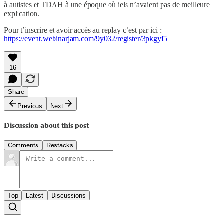
à autistes et TDAH à une époque où iels n’avaient pas de meilleure
explication.
Pour t’inscrire et avoir accès au replay c’est par ici :
https://event.webinarjam.com/9y032/register/3pkgyf5
16
Share
Previous
Next
Discussion about this post
Comments
Restacks
Top
Latest
Discussions