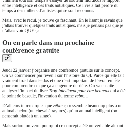
vraiment tout son temps à essayer de soutenir mordicus le rapport
entre intelligence et ces traits autistiques. Ce livre a fait perdre du
temps à des milliers d’autistes qui se sont reconnus.
Mais, avec le recul, je trouve ça fascinant. En le lisant je savais que
j’allais trouver quelques traits autistiques, mais je pensais pas que je
n’allais voir QUE ça.
On en parle dans ma prochaine
conférence gratuite
Jeudi 22 janvier j’organise une conférence gratuite sur le concept.
On va commencer par revenir sur l’histoire du QI. Parce qu’elle fait
vraiment froid dans le dos et que c’est important de l’avoir en tête
pour comprendre ce que ça a engendré derrière. On va ensuite
analyser l’impact du livre
Trop Intelligent pour être heureux
qui a été
le point de bascule, l'invention du terme
zèbre…
D’ailleurs tu remarques que
zèbre
ça ressemble beaucoup plus à un
animal chelou (un cheval à rayures) qu’un animal intelligent (on
penserait plutôt à un singe).
Mais surtout on verra pourquoi ce concept a été un véritable aimant