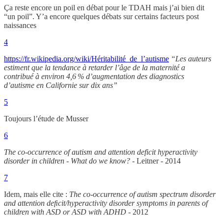
Ça reste encore un poil en débat pour le TDAH mais j’ai bien dit
“un poil”. Y’a encore quelques débats sur certains facteurs post
naissances
4
https://fr.wikipedia.org/wiki/Héritabilité_de_l’autisme
“Les auteurs
estiment que la tendance à retarder l’âge de la maternité a
contribué à environ 4,6 % d’augmentation des diagnostics
d’autisme en Californie sur dix ans”
5
Toujours l’étude de Musser
6
The co-occurrence of autism and attention deficit hyperactivity
disorder in children - What do we know? -
Leitner - 2014
7
Idem, mais elle cite :
The co-occurrence of autism spectrum disorder
and attention deﬁcit/hyperactivity disorder symptoms in parents of
children with ASD or ASD with ADHD -
2012