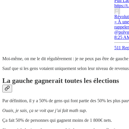
Pull Lac
https:/
Révolut
« À une
rappeler
@polyst
8:25 AM
511 Rep
Moi-même, on me le dit régulièrement : je ne peux pas être de gauche 
Sauf que si les gens votaient uniquement selon leur niveau de reven
La gauche gagnerait toutes les élections
Par définition, il y a 50% de gens qui font partie des 50% les plus pau
Ouais, je sais, ça se voit que j’ai fait math sup.
Ça fait 50% de personnes qui gagnent moins de 1 800€ nets.