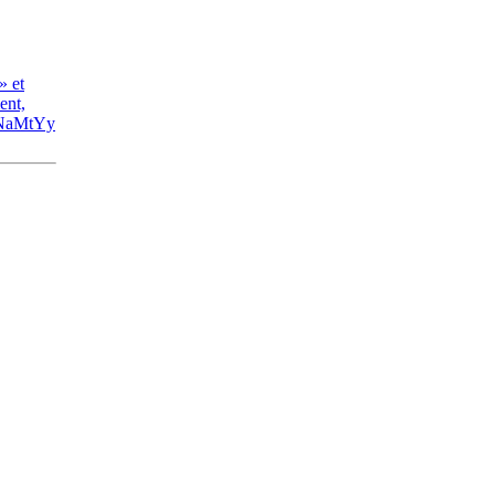
» et
ent,
SWNaMtYy