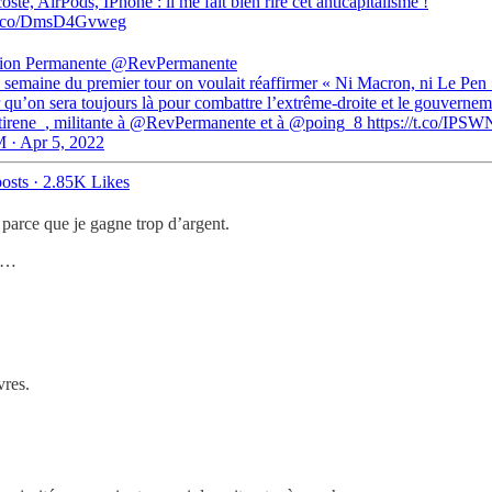
oste, AirPods, IPhone : il me fait bien rire cet anticapitalisme !
/t.co/DmsD4Gvweg
ion Permanente
@RevPermanente
 semaine du premier tour on voulait réaffirmer « Ni Macron, ni Le Pen 
 qu’on sera toujours là pour combattre l’extrême-droite et le gouvernem
irene_, militante à @RevPermanente et à @poing_8 https://t.co/IP
 · Apr 5, 2022
osts
·
2.85K Likes
parce que je gagne trop d’argent.
us…
vres.