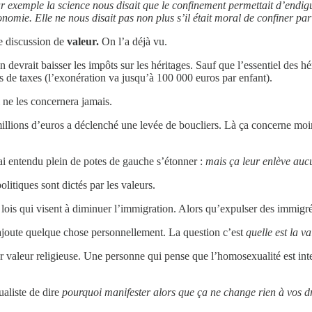
Par exemple la science nous disait que le confinement permettait d’endi
omie. Elle ne nous disait pas non plus s’il était moral de confiner par 
ne discussion de
valeur.
On l’a déjà vu.
evrait baisser les impôts sur les héritages. Sauf que l’essentiel des héri
s de taxes (l’exonération va jusqu’à 100 000 euros par enfant).
 ne les concernera jamais.
 millions d’euros a déclenché une levée de boucliers. Là ça concerne mo
’ai entendu plein de potes de gauche s’étonner :
mais ça leur enlève aucu
litiques sont dictés par les valeurs.
ois qui visent à diminuer l’immigration. Alors qu’expulser des immigrés
rajoute quelque chose personnellement. La question c’est
quelle est la va
r valeur religieuse. Une personne qui pense que l’homosexualité est in
aliste de dire
pourquoi manifester alors que ça ne change rien à vos dr