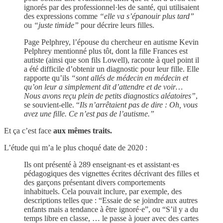
ignorés par des professionnel·les de santé, qui utilisaient
des expressions comme
“elle va s’épanouir plus tard”
ou
“juste timide”
pour décrire leurs filles.
Page Pelphrey, l’épouse du chercheur en autisme Kevin
Pelphrey mentionné plus tôt, dont la fille Frances est
autiste (ainsi que son fils Lowell), raconte à quel point il
a été difficile d’obtenir un diagnostic pour leur fille. Elle
rapporte qu’ils
“sont allés de médecin en médecin et
qu’on leur a simplement dit d’attendre et de voir…
Nous avons reçu plein de petits diagnostics aléatoires”
,
se souvient-elle. “
Ils n’arrêtaient pas de dire : Oh, vous
avez une fille. Ce n’est pas de l’autisme.”
Et ça c’est face
aux mêmes traits.
L’étude qui m’a le plus choqué date de 2020 :
Ils ont présenté à 289 enseignant·es et assistant·es
pédagogiques des vignettes écrites décrivant des filles et
des garçons présentant divers comportements
inhabituels. Cela pouvait inclure, par exemple, des
descriptions telles que : “Essaie de se joindre aux autres
enfants mais a tendance à être ignoré·e”, ou “S’il y a du
temps libre en classe, … le passe à jouer avec des cartes