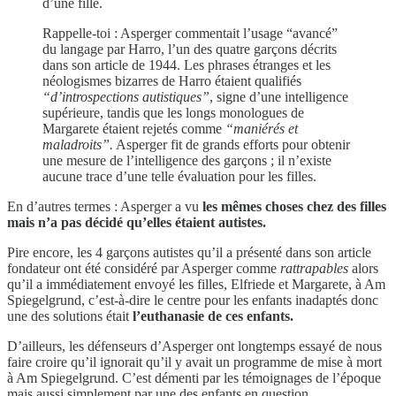
d’une fille.
Rappelle-toi : Asperger commentait l’usage “avancé”
du langage par Harro, l’un des quatre garçons décrits
dans son article de 1944. Les phrases étranges et les
néologismes bizarres de Harro étaient qualifiés
“d’introspections autistiques”
, signe d’une intelligence
supérieure, tandis que les longs monologues de
Margarete étaient rejetés comme
“maniérés et
maladroits”.
Asperger fit de grands efforts pour obtenir
une mesure de l’intelligence des garçons ; il n’existe
aucune trace d’une telle évaluation pour les filles.
En d’autres termes : Asperger a vu
les mêmes choses chez des filles
mais n’a pas décidé qu’elles étaient autistes.
Pire encore, les 4 garçons autistes qu’il a présenté dans son article
fondateur ont été considéré par Asperger comme
rattrapables
alors
qu’il a immédiatement envoyé les filles, Elfriede et Margarete,
à Am
Spiegelgrund, c’est-à-dire le centre pour les enfants inadaptés donc
une des solutions était
l’euthanasie de ces enfants.
D’ailleurs, les défenseurs d’Asperger ont longtemps essayé de nous
faire croire qu’il ignorait qu’il y avait un programme de mise à mort
à Am Spiegelgrund. C’est démenti par les témoignages de l’époque
mais aussi simplement par une des enfants en question.