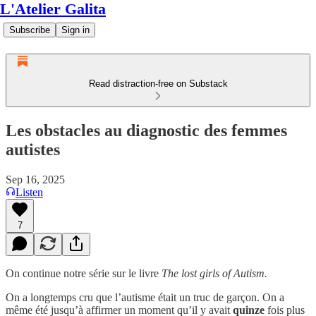
L'Atelier Galita
Subscribe
Sign in
Read distraction-free on Substack
Les obstacles au diagnostic des femmes
autistes
Sep 16, 2025
Listen
7
On continue notre série sur le livre
The lost girls of Autism.
On a longtemps cru que l’autisme était un truc de garçon. On a
même été jusqu’à affirmer un moment qu’il y avait
quinze
fois plus