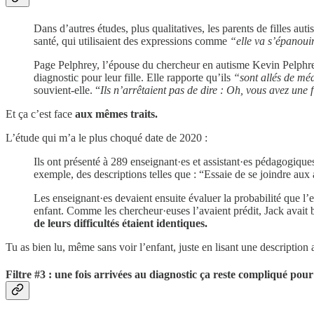
Dans d’autres études, plus qualitatives, les parents de filles auti
santé, qui utilisaient des expressions comme
“elle va s’épanoui
Page Pelphrey, l’épouse du chercheur en autisme Kevin Pelphrey me
diagnostic pour leur fille. Elle rapporte qu’ils
“sont allés de méd
souvient-elle. “
Ils n’arrêtaient pas de dire : Oh, vous avez une f
Et ça c’est face
aux mêmes traits.
L’étude qui m’a le plus choqué date de 2020 :
Ils ont présenté à 289 enseignant·es et assistant·es pédagogiques
exemple, des descriptions telles que : “Essaie de se joindre aux 
Les enseignant·es devaient ensuite évaluer la probabilité que l’en
enfant. Comme les chercheur·euses l’avaient prédit, Jack avait 
de leurs difficultés étaient identiques.
Tu as bien lu, même sans voir l’enfant, juste en lisant une descripti
Filtre #3 : une fois arrivées au diagnostic ça reste compliqué pour l