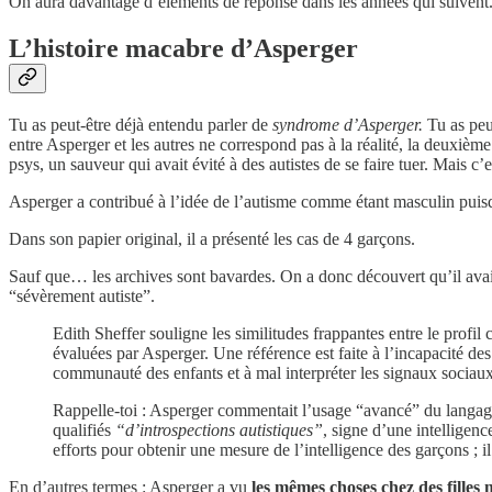
On aura davantage d’éléments de réponse dans les années qui suivent.
L’histoire macabre d’Asperger
Tu as peut-être déjà entendu parler de
syndrome d’Asperger.
Tu as peu
entre Asperger et les autres ne correspond pas à la réalité, la deuxième
psys, un sauveur qui avait évité à des autistes de se faire tuer. Mais c’
Asperger a contribué à l’idée de l’autisme comme étant masculin puisq
Dans son papier original, il a présenté les cas de 4 garçons.
Sauf que… les archives sont bavardes. On a donc découvert qu’il avait 
“sévèrement autiste”.
Edith Sheffer souligne les similitudes frappantes entre le profil
évaluées par Asperger. Une référence est faite à l’incapacité des
communauté des enfants et à mal interpréter les signaux sociaux.
Rappelle-toi : Asperger commentait l’usage “avancé” du langage 
qualifiés
“d’introspections autistiques”
, signe d’une intelligen
efforts pour obtenir une mesure de l’intelligence des garçons ; il
En d’autres termes : Asperger a vu
les mêmes choses chez des filles m