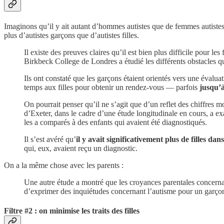
Imaginons qu’il y ait autant d’hommes autistes que de femmes autistes m
plus d’autistes garçons que d’autistes filles.
Il existe des preuves claires qu’il est bien plus difficile pour l
Birkbeck College de Londres a étudié les différents obstacles qu
Ils ont constaté que les garçons étaient orientés vers une évalu
temps aux filles pour obtenir un rendez-vous — parfois
jusqu’à
On pourrait penser qu’il ne s’agit que d’un reflet des chiffres m
d’Exeter, dans le cadre d’une étude longitudinale en cours, a exa
les a comparés à des enfants qui avaient été diagnostiqués.
Il s’est avéré qu’
il y avait significativement plus de filles d
qui, eux, avaient reçu un diagnostic.
On a la même chose avec les parents :
Une autre étude a montré que les croyances parentales concernan
d’exprimer des inquiétudes concernant l’autisme pour un garçon
Filtre #2 : on minimise les traits des filles