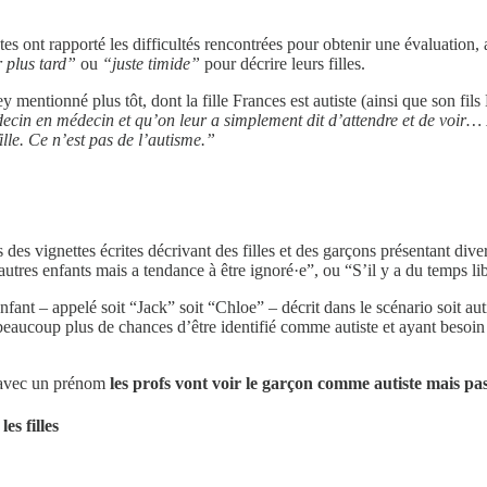
stes ont rapporté les difficultés rencontrées pour obtenir une évaluation, 
r plus tard”
ou
“juste timide”
pour décrire leurs filles.
ntionné plus tôt, dont la fille Frances est autiste (ainsi que son fils Lo
ecin en médecin et qu’on leur a simplement dit d’attendre et de voir… 
ille. Ce n’est pas de l’autisme.”
 des vignettes écrites décrivant des filles et des garçons présentant div
autres enfants mais a tendance à être ignoré·e”, ou “S’il y a du temps li
fant – appelé soit “Jack” soit “Chloe” – décrit dans le scénario soit autis
beaucoup plus de chances d’être identifié comme autiste et ayant besoin
on avec un prénom
les profs vont voir le garçon comme autiste mais pas l
es filles