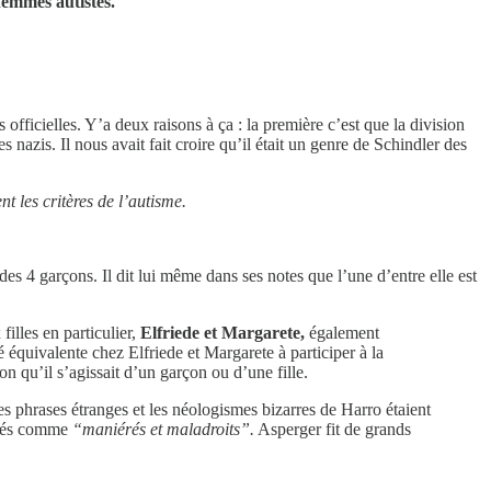
femmes autistes.
officielles. Y’a deux raisons à ça : la première c’est que la division
 nazis. Il nous avait fait croire qu’il était un genre de Schindler des
nt les critères de l’autisme.
s 4 garçons. Il dit lui même dans ses notes que l’une d’entre elle est
illes en particulier,
Elfriede et Margarete,
également
é équivalente chez Elfriede et Margarete à participer à la
n qu’il s’agissait d’un garçon ou d’une fille.
s phrases étranges et les néologismes bizarres de Harro étaient
jetés comme
“maniérés et maladroits”.
Asperger fit de grands