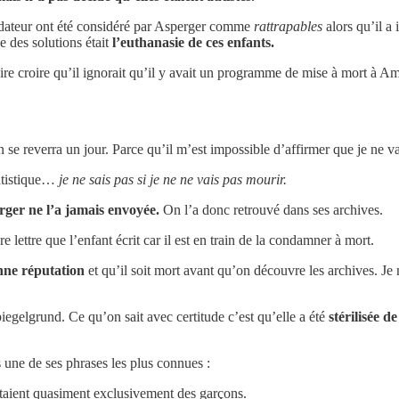
fondateur ont été considéré par Asperger comme
rattrapables
alors qu’il a
e des solutions était
l’euthanasie de ces enfants.
ire croire qu’il ignorait qu’il y avait un programme de mise à mort à 
 on se reverra un jour. Parce qu’il m’est impossible d’affirmer que je ne v
autistique…
je ne sais pas si je ne ne vais pas mourir.
ger ne l’a jamais envoyée.
On l’a donc retrouvé dans ses archives.
e lettre que l’enfant écrit car il est en train de la condamner à mort.
nne réputation
et qu’il soit mort avant qu’on découvre les archives. J
iegelgrund. Ce qu’on sait avec certitude c’est qu’elle a été
stérilisée de
 une de ses phrases les plus connues :
 étaient quasiment exclusivement des garçons.