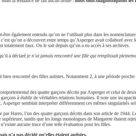
 Mais la tendance ne fait aucun doute :
nous sous-diagnostiquons les 
t-être également entendu qu’on ne l’utilisait plus dans les nomenclatures 
 c’est qu’on a découvert entre temps qu’Asperger avait collaboré avec les
est totalement faux. On le sait depuis qu’on a eu accès à ses archives.
u’il a déclaré
je n’ai jamais rencontré une fille qui remplissait pleineme
bien rencontré des filles autistes. Notamment 2, à une période proche de
 comportemental des quatre garçons décrits par Asperger et celui de deux f
 garçons à établir de véritables relations humaines. Il note une incapacit
 Asperger semblait interpréter différemment ces mêmes singularités selo
par Harro, l’un des quatre garçons décrits dans son article de 1944. Le
ce supérieure, tandis que les longs monologues de Margarete étaient re
 n’existe aucune trace d’une telle évaluation pour les filles.
ais n’a pas décidé qu’elles étaient autistes.