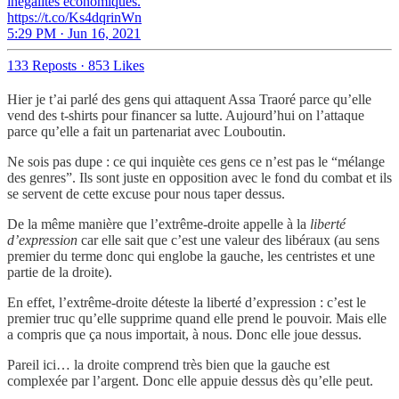
inégalités économiques.
https://t.co/Ks4dqrinWn
5:29 PM · Jun 16, 2021
133 Reposts
·
853 Likes
Hier je t’ai parlé des gens qui attaquent Assa Traoré parce qu’elle
vend des t-shirts pour financer sa lutte. Aujourd’hui on l’attaque
parce qu’elle a fait un partenariat avec Louboutin.
Ne sois pas dupe : ce qui inquiète ces gens ce n’est pas le “mélange
des genres”. Ils sont juste en opposition avec le fond du combat et ils
se servent de cette excuse pour nous taper dessus.
De la même manière que l’extrême-droite appelle à la
liberté
d’expression
car elle sait que c’est une valeur des libéraux (au sens
premier du terme donc qui englobe la gauche, les centristes et une
partie de la droite).
En effet, l’extrême-droite déteste la liberté d’expression : c’est le
premier truc qu’elle supprime quand elle prend le pouvoir. Mais elle
a compris que ça nous importait, à nous. Donc elle joue dessus.
Pareil ici… la droite comprend très bien que la gauche est
complexée par l’argent. Donc elle appuie dessus dès qu’elle peut.