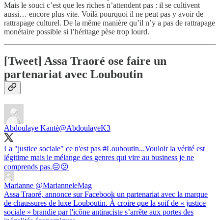
Mais le souci c’est que les riches n’attendent pas : il se cultivent
aussi… encore plus vite. Voilà pourquoi il ne peut pas y avoir de
rattrapage culturel. De la même manière qu’il n’y a pas de rattrapage
monétaire possible si l’héritage pèse trop lourd.
[Tweet] Assa Traoré ose faire un
partenariat avec Louboutin
Abdoulaye Kanté
@AbdoulayeK3
La "justice sociale" ce n'est pas
#Louboutin
...Vouloir la vérité est
légitime mais le mélange des genres qui vire au business je ne
comprends pas.😑😕
Marianne
@MarianneleMag
Assa Traoré, annonce sur Facebook un partenariat avec la marque
de chaussures de luxe Louboutin. À croire que la soif de « justice
sociale » brandie par l'icône antiraciste s’arrête aux portes des