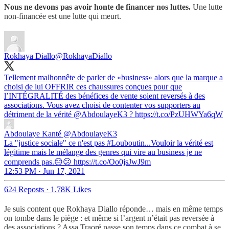
Nous ne devons pas avoir honte de financer nos luttes.
Une lutte
non-financée est une lutte qui meurt.
Rokhaya Diallo
@RokhayaDiallo
Tellement malhonnête de parler de «business» alors que la marque a
choisi de lui OFFRIR ces chaussures conçues pour que
l’INTÉGRALITÉ des bénéfices de vente soient reversés à des
associations. Vous avez choisi de contenter vos supporters au
détriment de la vérité
@AbdoulayeK3
? https://t.co/PzUHWYa6qW
Abdoulaye Kanté
@AbdoulayeK3
La "justice sociale" ce n'est pas #Louboutin...Vouloir la vérité est
légitime mais le mélange des genres qui vire au business je ne
comprends pas.😑😕 https://t.co/Oo0jsJwJ9m
12:53 PM · Jun 17, 2021
624 Reposts
·
1.78K Likes
Je suis content que Rokhaya Diallo réponde… mais en même temps
on tombe dans le piège : et même si l’argent n’était pas reversée à
des associations ? Assa Traoré passe son temps dans ce combat à se