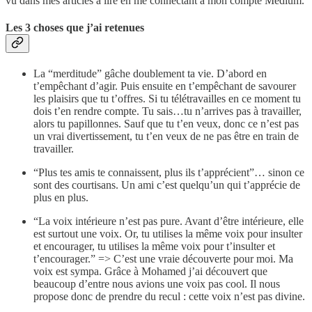
vu dans mes articles à lire en me connectant à mon compte Medium.
Les 3 choses que j’ai retenues
La “merditude” gâche doublement ta vie. D’abord en
t’empêchant d’agir. Puis ensuite en t’empêchant de savourer
les plaisirs que tu t’offres. Si tu télétravailles en ce moment tu
dois t’en rendre compte. Tu sais…tu n’arrives pas à travailler,
alors tu papillonnes. Sauf que tu t’en veux, donc ce n’est pas
un vrai divertissement, tu t’en veux de ne pas être en train de
travailler.
“Plus tes amis te connaissent, plus ils t’apprécient”… sinon ce
sont des courtisans. Un ami c’est quelqu’un qui t’apprécie de
plus en plus.
“La voix intérieure n’est pas pure. Avant d’être intérieure, elle
est surtout une voix. Or, tu utilises la même voix pour insulter
et encourager, tu utilises la même voix pour t’insulter et
t’encourager.” => C’est une vraie découverte pour moi. Ma
voix est sympa. Grâce à Mohamed j’ai découvert que
beaucoup d’entre nous avions une voix pas cool. Il nous
propose donc de prendre du recul : cette voix n’est pas divine.