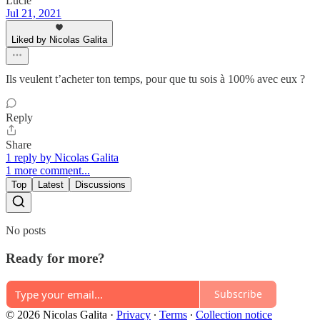
Lucie
Jul 21, 2021
Liked by Nicolas Galita
Ils veulent t’acheter ton temps, pour que tu sois à 100% avec eux ?
Reply
Share
1 reply by Nicolas Galita
1 more comment...
Top
Latest
Discussions
No posts
Ready for more?
Subscribe
© 2026 Nicolas Galita
·
Privacy
∙
Terms
∙
Collection notice