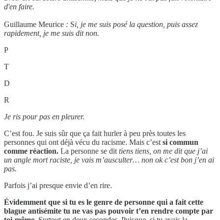
d'en faire.
Guillaume Meurice
:
S
i, je me suis posé la question, puis assez
rapidement, je me suis dit non.
P
T
D
R
Je ris pour pas en pleurer.
C’est fou. Je suis sûr que ça fait hurler à peu près toutes les
personnes qui ont déjà vécu du racisme. Mais c’est
si commun
comme réaction.
La personne se dit
tiens tiens, on me dit que j’ai
un angle mort raciste, je vais m’ausculter… non ok c’est bon j’en ai
pas.
Parfois j’ai presque envie d’en rire.
Évidemment que si tu es le genre de personne qui a fait cette
blague antisémite tu ne vas pas pouvoir t’en rendre compte par
toi-même.
Surtout en deux secondes. Puisque, si tu avais la