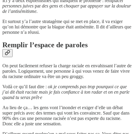
Ici y’a deux euphémismes qui masquent le problème : remplacer
personnes juives
par
des gens
et
choquer
par
appuyer sur la douleur
de l’antisémitisme.
Et surtout y’a l’autre stratagème qui se met en place, il va exiger
qu’on lui démontre que la blague était antisémite. Il dit d’ailleurs que
personne n’a réussi.
Remplir l’espace de paroles
On peut facilement refuser la charge raciale en envahissant l’autre de
paroles. Logiquement, une personne à qui vous venez de faire vivre
du racisme ordinaire va être un peu groggy.
Voilà ce qu’il faut dire :
ok je comprends pas trop pourquoi ce que
j’ai dit était raciste mais je fais confiance à ton radar et on en parle
quand tu seras prêt·e
Au lieu de ça… les gens vont l’inonder et exiger d’elle un débat
super précis avec des termes qui vont les convaincre. Sauf que dans
90% des cas une personne racisée n’est pas experte du racisme.
Donc elle a juste une sensation.
D’ailleurs quand quelqu’un a mal vous faites pas ça. Vous dites pas