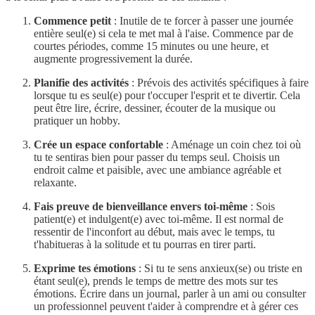
Commence petit
: Inutile de te forcer à passer une journée
entière seul(e) si cela te met mal à l'aise. Commence par de
courtes périodes, comme 15 minutes ou une heure, et
augmente progressivement la durée.
Planifie des activités
: Prévois des activités spécifiques à faire
lorsque tu es seul(e) pour t'occuper l'esprit et te divertir. Cela
peut être lire, écrire, dessiner, écouter de la musique ou
pratiquer un hobby.
Crée un espace confortable
: Aménage un coin chez toi où
tu te sentiras bien pour passer du temps seul. Choisis un
endroit calme et paisible, avec une ambiance agréable et
relaxante.
Fais preuve de bienveillance envers toi-même
: Sois
patient(e) et indulgent(e) avec toi-même. Il est normal de
ressentir de l'inconfort au début, mais avec le temps, tu
t'habitueras à la solitude et tu pourras en tirer parti.
Exprime tes émotions
: Si tu te sens anxieux(se) ou triste en
étant seul(e), prends le temps de mettre des mots sur tes
émotions. Écrire dans un journal, parler à un ami ou consulter
un professionnel peuvent t'aider à comprendre et à gérer ces