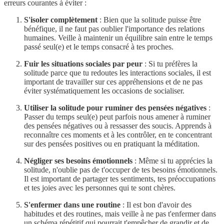
erreurs courantes à éviter :
S'isoler complètement
: Bien que la solitude puisse être
bénéfique, il ne faut pas oublier l'importance des relations
humaines. Veille à maintenir un équilibre sain entre le temps
passé seul(e) et le temps consacré à tes proches.
Fuir les situations sociales par peur
: Si tu préfères la
solitude parce que tu redoutes les interactions sociales, il est
important de travailler sur ces appréhensions et de ne pas
éviter systématiquement les occasions de socialiser.
Utiliser la solitude pour ruminer des pensées négatives
:
Passer du temps seul(e) peut parfois nous amener à ruminer
des pensées négatives ou à ressasser des soucis. Apprends à
reconnaître ces moments et à les contrôler, en te concentrant
sur des pensées positives ou en pratiquant la méditation.
Négliger ses besoins émotionnels
: Même si tu apprécies la
solitude, n'oublie pas de t'occuper de tes besoins émotionnels.
Il est important de partager tes sentiments, tes préoccupations
et tes joies avec les personnes qui te sont chères.
S'enfermer dans une routine
: Il est bon d'avoir des
habitudes et des routines, mais veille à ne pas t'enfermer dans
un schéma répétitif qui pourrait t'empêcher de grandir et de