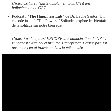
[Note] Ce livre n’existe absolument pas. C’est une
hallucination de GPT
Podcast :
"The Happiness Lab"
de Dr. Laurie Santos. Un
épisode intitulé "The Power of Solitude" explore les bienfaits
de la solitude sur notre bien-être.
[Note]
Fun fact, c’est ENCORE une hallucination de GPT :
le podcast existe bel et bien mais cet épisode n’existe pas. En
revanche j’en ai trouvé un dans la même idée :