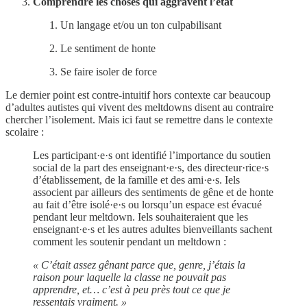
Comprendre les choses qui aggravent l’état
Un langage et/ou un ton culpabilisant
Le sentiment de honte
Se faire isoler de force
Le dernier point est contre-intuitif hors contexte car beaucoup
d’adultes autistes qui vivent des meltdowns disent au contraire
chercher l’isolement. Mais ici faut se remettre dans le contexte
scolaire :
Les participant·e·s ont identifié l’importance du soutien
social de la part des enseignant·e·s, des directeur·rice·s
d’établissement, de la famille et des ami·e·s. Iels
associent par ailleurs des sentiments de gêne et de honte
au fait d’être isolé·e·s ou lorsqu’un espace est évacué
pendant leur meltdown. Iels souhaiteraient que les
enseignant·e·s et les autres adultes bienveillants sachent
comment les soutenir pendant un meltdown :
« C’était assez gênant parce que, genre, j’étais la
raison pour laquelle la classe ne pouvait pas
apprendre, et… c’est à peu près tout ce que je
ressentais vraiment. »