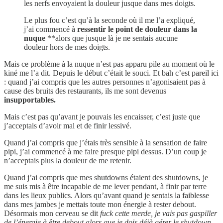
les nerfs envoyaient la douleur jusque dans mes doigts.
Le plus fou c’est qu’à la seconde où il me l’a expliqué,
j’ai commencé à
ressentir le point de douleur dans la
nuque
**alors que jusque là je ne sentais aucune
douleur hors de mes doigts.
Mais ce problème à la nuque n’est pas apparu pile au moment où le
kiné me l’a dit. Depuis le début c’était le souci. Et bah c’est pareil ici
: quand j’ai compris que les autres personnes n’agonisaient pas à
cause des bruits des restaurants, ils me sont devenus
insupportables.
Mais c’est pas qu’avant je pouvais les encaisser, c’est juste que
j’acceptais d’avoir mal et de finir lessivé.
Quand j’ai compris que j’étais très sensible à la sensation de faire
pipi, j’ai commencé à me faire presque pipi dessus. D’un coup je
n’acceptais plus la douleur de me retenir.
Quand j’ai compris que mes shutdowns étaient des shutdowns, je
me suis mis à être incapable de me lever pendant, à finir par terre
dans les lieux publics. Alors qu’avant quand je sentais la faiblesse
dans mes jambes je mettais toute mon énergie à rester debout.
Désormais mon cerveau se dit
fuck cette merde, je vais pas gaspiller
de l’énergie à être debout alors que je dois déjà gérer le shutdown.