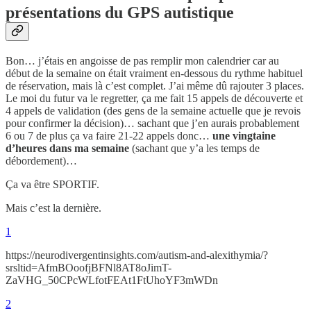
présentations du GPS autistique
Bon… j’étais en angoisse de pas remplir mon calendrier car au
début de la semaine on était vraiment en-dessous du rythme habituel
de réservation, mais là c’est complet. J’ai même dû rajouter 3 places.
Le moi du futur va le regretter, ça me fait 15 appels de découverte et
4 appels de validation (des gens de la semaine actuelle que je revois
pour confirmer la décision)… sachant que j’en aurais probablement
6 ou 7 de plus ça va faire 21-22 appels donc…
une vingtaine
d’heures dans ma semaine
(sachant que y’a les temps de
débordement)…
Ça va être SPORTIF.
Mais c’est la dernière.
1
https://neurodivergentinsights.com/autism-and-alexithymia/?
srsltid=AfmBOoofjBFNl8AT8oJimT-
ZaVHG_50CPcWLfotFEAt1FtUhoYF3mWDn
2