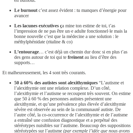
en burnout.
Le burnout
c’est assez évident : tu manques d’énergie pour
avancer
Les lacunes exécutives ç
a mine ton estime de toi, t’as
l’impression de ne pas être un·e adulte fonctionnel·le mais la
bonne nouvelle c’est que la médecine a une solution : le
méthylphénidate (ritaline & co)
L’entourage
… c’est déjà un chemin dur donc si en plus t’as
des gens autour de toi qui te
freinent
au lieu d’être des
supports…
Et malheureusement, les 4 sont très courants.
50 à 60% des autistes sont alexithymiques
“L’autisme et
l’alexithymie ont une relation complexe. D’un côté,
l’alexithymie et l’autisme se recoupent très souvent. On estime
que 50 à 60 % des personnes autistes présentent une
alexithymie, et qu’une prévalence plus élevée d’alexithymie
sévère est observée au sein de la communauté autiste. De
l’autre côté, la co‑occurrence de l’alexithymie et de l’autisme
a entraîné une confusion diagnostique et a perpétué des
stéréotypes nuisibles sur l’autisme. Beaucoup des suppositions
stéréotypées sur l’autisme
(par exemple l’idée que nous avons