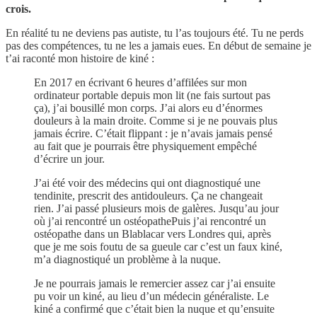
crois.
En réalité tu ne deviens pas autiste, tu l’as toujours été. Tu ne perds
pas des compétences, tu ne les a jamais eues. En début de semaine je
t’ai raconté mon histoire de kiné :
En 2017 en écrivant 6 heures d’affilées sur mon
ordinateur portable depuis mon lit (ne fais surtout pas
ça), j’ai bousillé mon corps. J’ai alors eu d’énormes
douleurs à la main droite. Comme si je ne pouvais plus
jamais écrire. C’était flippant : je n’avais jamais pensé
au fait que je pourrais être physiquement empêché
d’écrire un jour.
J’ai été voir des médecins qui ont diagnostiqué une
tendinite, prescrit des antidouleurs. Ça ne changeait
rien. J’ai passé plusieurs mois de galères. Jusqu’au jour
où j’ai rencontré un ostéopathePuis j’ai rencontré un
ostéopathe dans un Blablacar vers Londres qui, après
que je me sois foutu de sa gueule car c’est un faux kiné,
m’a diagnostiqué un problème à la nuque.
Je ne pourrais jamais le remercier assez car j’ai ensuite
pu voir un kiné, au lieu d’un médecin généraliste. Le
kiné a confirmé que c’était bien la nuque et qu’ensuite