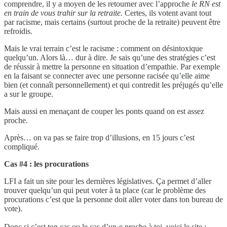
comprendre, il y a moyen de les retourner avec l’approche
le RN est
en train de vous trahir sur la retraite.
Certes, ils votent avant tout
par racisme, mais certains (surtout proche de la retraite) peuvent être
refroidis.
Mais le vrai terrain c’est le racisme : comment on désintoxique
quelqu’un. Alors là… dur à dire. Je sais qu’une des stratégies c’est
de réussir à mettre la personne en situation d’empathie. Par exemple
en la faisant se connecter avec une personne racisée qu’elle aime
bien (et connaît personnellement) et qui contredit les préjugés qu’elle
a sur le groupe.
Mais aussi en menaçant de couper les ponts quand on est assez
proche.
Après… on va pas se faire trop d’illusions, en 15 jours c’est
compliqué.
Cas #4 : les procurations
LFI a fait un site pour les dernières législatives. Ça permet d’aller
trouver quelqu’un qui peut voter à ta place (car le problème des
procurations c’est que la personne doit aller voter dans ton bureau de
vote).
Donc si c’est ton cas ou le cas d’un·e proche à toi, voici le site :