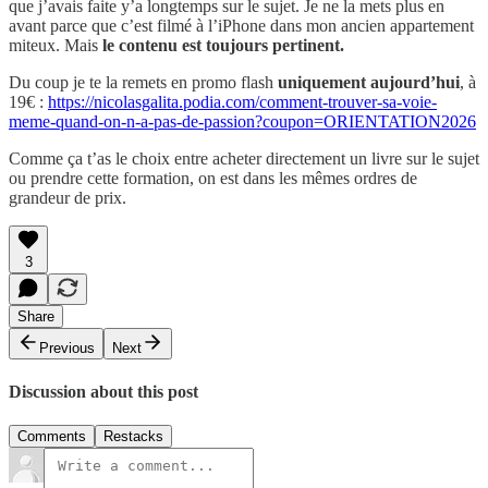
que j’avais faite y’a longtemps sur le sujet. Je ne la mets plus en
avant parce que c’est filmé à l’iPhone dans mon ancien appartement
miteux. Mais
le contenu est toujours pertinent.
Du coup je te la remets en promo flash
uniquement aujourd’hui
, à
19€ :
https://nicolasgalita.podia.com/comment-trouver-sa-voie-
meme-quand-on-n-a-pas-de-passion?coupon=ORIENTATION2026
Comme ça t’as le choix entre acheter directement un livre sur le sujet
ou prendre cette formation, on est dans les mêmes ordres de
grandeur de prix.
3
Share
Previous
Next
Discussion about this post
Comments
Restacks