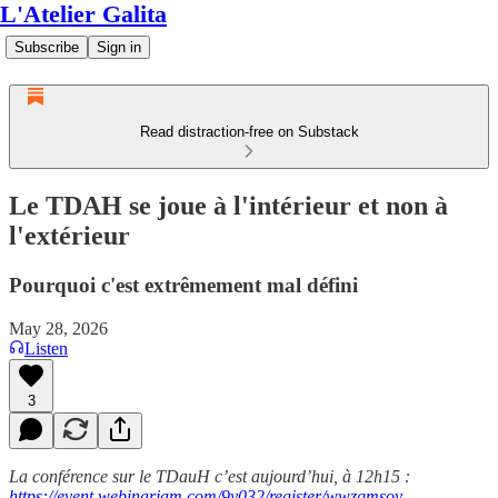
L'Atelier Galita
Subscribe
Sign in
Read distraction-free on Substack
Le TDAH se joue à l'intérieur et non à
l'extérieur
Pourquoi c'est extrêmement mal défini
May 28, 2026
Listen
3
La conférence sur le TDauH c’est aujourd’hui, à 12h15 :
https://event.webinarjam.com/9y032/register/wwzqmsov