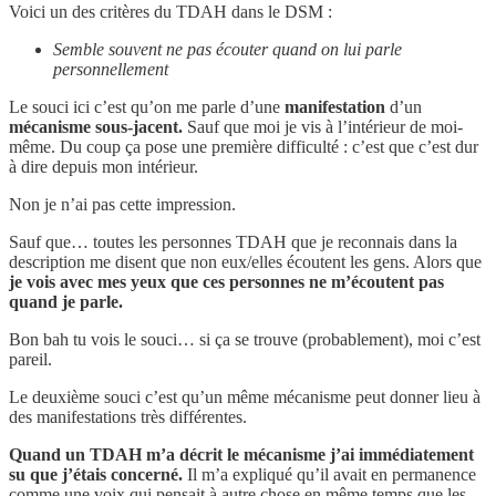
Voici un des critères du TDAH dans le DSM :
Semble souvent ne pas écouter quand on lui parle
personnellement
Le souci ici c’est qu’on me parle d’une
manifestation
d’un
mécanisme sous-jacent.
Sauf que moi je vis à l’intérieur de moi-
même. Du coup ça pose une première difficulté : c’est que c’est dur
à dire depuis mon intérieur.
Non je n’ai pas cette impression.
Sauf que… toutes les personnes TDAH que je reconnais dans la
description me disent que non eux/elles écoutent les gens. Alors que
je vois avec mes yeux que ces personnes ne m’écoutent pas
quand je parle.
Bon bah tu vois le souci… si ça se trouve (probablement), moi c’est
pareil.
Le deuxième souci c’est qu’un même mécanisme peut donner lieu à
des manifestations très différentes.
Quand un TDAH m’a décrit le mécanisme j’ai immédiatement
su que j’étais concerné.
Il m’a expliqué qu’il avait en permanence
comme une voix qui pensait à autre chose en même temps que les