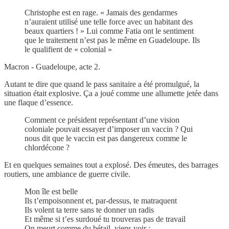
Christophe est en rage. « Jamais des gendarmes
n’auraient utilisé une telle force avec un habitant des
beaux quartiers ! » Lui comme Fatia ont le sentiment
que le traitement n’est pas le même en Guadeloupe. Ils
le qualifient de « colonial »
Macron - Guadeloupe, acte 2.
Autant te dire que quand le pass sanitaire a été promulgué, la
situation était explosive. Ça a joué comme une allumette jetée dans
une flaque d’essence.
Comment ce président représentant d’une vision
coloniale pouvait essayer d’imposer un vaccin ? Qui
nous dit que le vaccin est pas dangereux comme le
chlordécone ?
Et en quelques semaines tout a explosé. Des émeutes, des barrages
routiers, une ambiance de guerre civile.
Mon île est belle
Ils t’empoisonnent et, par-dessus, te matraquent
Ils volent ta terre sans te donner un radis
Et même si t’es surdoué tu trouveras pas de travail
On meurt comme du bétail, viens voir :