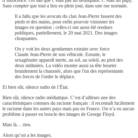
d’innocence. On sait que c’était pas un délinquant. C’était un papy.
Sans compter que tout a lieu en plein jour, dans une rue normale.
Il a fallu que les avocats du clan Jean-Pierre fassent des
pieds et des mains, pour enfin pouvoir visionner les
images en question ; celles-ci ont aussi été rendues
publiques, partiellement, le 20 mai 2021. Des images
choquantes.
On y voit les deux gendarmes extraire avec force
Claude Jean-Pierre de son véhicule. Ensuite, le
sexagénaire apparaît inerte, au sol, au soleil, au pied des
deux militaires. La vidéo montre aussi sa tête heurter
brutalement la chaussée, alors que l'un des représentants
des forces de l'ordre le déplace.
Et bien sûr, silence radio de l’État.
Bien sûr, silence radio médiatique. C’est d’ailleurs une des
caractéristiques connues du racisme français : il reconnaît facilement
le racisme dans les autres pays mais pas en France. On n’a eu aucun
problème à passer en boucle des images de George Floyd.
Mais là… rien.
Alors qu’on a les images.