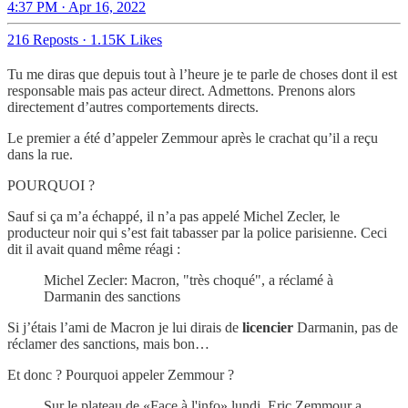
4:37 PM · Apr 16, 2022
216 Reposts
·
1.15K Likes
Tu me diras que depuis tout à l’heure je te parle de choses dont il est
responsable mais pas acteur direct. Admettons. Prenons alors
directement d’autres comportements directs.
Le premier a été d’appeler Zemmour après le crachat qu’il a reçu
dans la rue.
POURQUOI ?
Sauf si ça m’a échappé, il n’a pas appelé Michel Zecler, le
producteur noir qui s’est fait tabasser par la police parisienne. Ceci
dit il avait quand même réagi :
Michel Zecler: Macron, "très choqué", a réclamé à
Darmanin des sanctions
Si j’étais l’ami de Macron je lui dirais de
licencier
Darmanin, pas de
réclamer des sanctions, mais bon…
Et donc ? Pourquoi appeler Zemmour ?
Sur le plateau de «Face à l'info» lundi, Eric Zemmour a