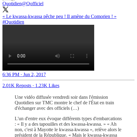
Quotidien
@Qofficiel
« Le kwassa-kwassa pêche peu ! Il amène du Comorien ! »
#Quotidien
6:36 PM · Jun 2, 2017
2.01K Reposts
·
1.23K Likes
Une vidéo diffusée vendredi soir dans l'émission
Quotidien sur TMC montre le chef de l'État en train
d'échanger avec des officiels (…)
L'un d'entre eux évoque différents types d'embarcations
: « Il y a des tapouilles et des kwassa-kwassa. » « Ah
non, c'est à Mayotte le kwassa-kwassa », relève alors le
président de la République. « Mais le kwassa-kwassa