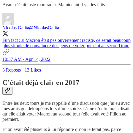
Avant c’était juste mon radar. Maintenant il y a les faits.
Nicolas Galita
@NicolasGalita
Fun fact : si Macron était pas ouvertement raciste, ce serait beaucoup
plus simple de convaincre des gens de voter pour lui au second tour.
10:37 AM · Apr 14, 2022
3 Reposts
·
13 Likes
C’était déjà clair en 2017
Entre les deux tours je me rappelle d’une discussion que j’ai eu avec
mes amis guadeloupéens lors d’une soirée. L’une d’entre nous disait
qu’elle allait voter Macron au second tour (elle avait voté Fillon au
premier).
Et on avait été plusieurs à lui répondre qu’on le ferait pas, parce