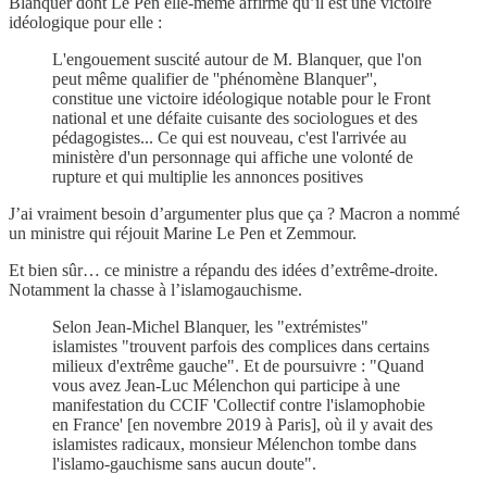
Blanquer dont Le Pen elle-même affirme qu’il est une victoire
idéologique pour elle :
L'engouement suscité autour de M. Blanquer, que l'on
peut même qualifier de ''phénomène Blanquer'',
constitue une victoire idéologique notable pour le Front
national et une défaite cuisante des sociologues et des
pédagogistes... Ce qui est nouveau, c'est l'arrivée au
ministère d'un personnage qui affiche une volonté de
rupture et qui multiplie les annonces positives
J’ai vraiment besoin d’argumenter plus que ça ? Macron a nommé
un ministre qui réjouit Marine Le Pen et Zemmour.
Et bien sûr… ce ministre a répandu des idées d’extrême-droite.
Notamment la chasse à l’islamogauchisme.
Selon Jean-Michel Blanquer, les "extrémistes"
islamistes "trouvent parfois des complices dans certains
milieux d'extrême gauche". Et de poursuivre : "Quand
vous avez Jean-Luc Mélenchon qui participe à une
manifestation du CCIF 'Collectif contre l'islamophobie
en France' [en novembre 2019 à Paris], où il y avait des
islamistes radicaux, monsieur Mélenchon tombe dans
l'islamo-gauchisme sans aucun doute".