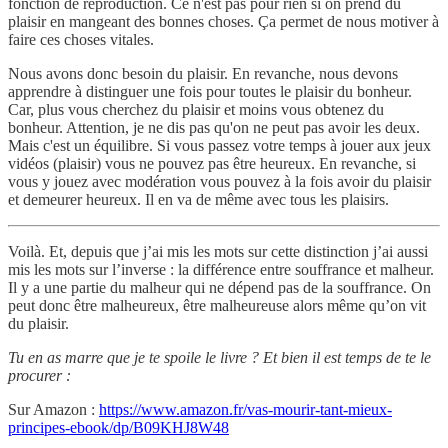
fonction de reproduction. Ce n'est pas pour rien si on prend du
plaisir en mangeant des bonnes choses. Ça permet de nous motiver à
faire ces choses vitales.
Nous avons donc besoin du plaisir. En revanche, nous devons
apprendre à distinguer une fois pour toutes le plaisir du bonheur.
Car, plus vous cherchez du plaisir et moins vous obtenez du
bonheur. Attention, je ne dis pas qu'on ne peut pas avoir les deux.
Mais c'est un équilibre. Si vous passez votre temps à jouer aux jeux
vidéos (plaisir) vous ne pouvez pas être heureux. En revanche, si
vous y jouez avec modération vous pouvez à la fois avoir du plaisir
et demeurer heureux. Il en va de même avec tous les plaisirs.
Voilà. Et, depuis que j’ai mis les mots sur cette distinction j’ai aussi
mis les mots sur l’inverse : la différence entre souffrance et malheur.
Il y a une partie du malheur qui ne dépend pas de la souffrance. On
peut donc être malheureux, être malheureuse alors même qu’on vit
du plaisir.
Tu en as marre que je te spoile le livre ? Et bien il est temps de te le
procurer :
Sur Amazon :
https://www.amazon.fr/vas-mourir-tant-mieux-
principes-ebook/dp/B09KHJ8W48