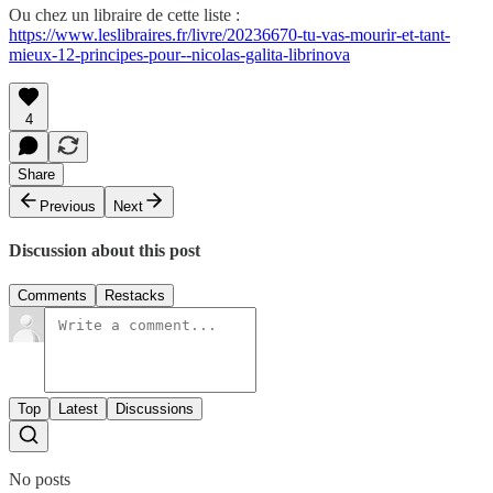
Ou chez un libraire de cette liste :
https://www.leslibraires.fr/livre/20236670-tu-vas-mourir-et-tant-
mieux-12-principes-pour--nicolas-galita-librinova
4
Share
Previous
Next
Discussion about this post
Comments
Restacks
Top
Latest
Discussions
No posts