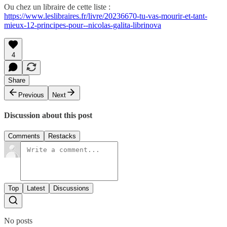
Ou chez un libraire de cette liste :
https://www.leslibraires.fr/livre/20236670-tu-vas-mourir-et-tant-
mieux-12-principes-pour--nicolas-galita-librinova
4
Share
Previous
Next
Discussion about this post
Comments
Restacks
Top
Latest
Discussions
No posts