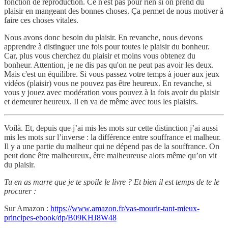
fonction de reproduction. Ce n'est pas pour rien si on prend du
plaisir en mangeant des bonnes choses. Ça permet de nous motiver à
faire ces choses vitales.
Nous avons donc besoin du plaisir. En revanche, nous devons
apprendre à distinguer une fois pour toutes le plaisir du bonheur.
Car, plus vous cherchez du plaisir et moins vous obtenez du
bonheur. Attention, je ne dis pas qu'on ne peut pas avoir les deux.
Mais c'est un équilibre. Si vous passez votre temps à jouer aux jeux
vidéos (plaisir) vous ne pouvez pas être heureux. En revanche, si
vous y jouez avec modération vous pouvez à la fois avoir du plaisir
et demeurer heureux. Il en va de même avec tous les plaisirs.
Voilà. Et, depuis que j’ai mis les mots sur cette distinction j’ai aussi
mis les mots sur l’inverse : la différence entre souffrance et malheur.
Il y a une partie du malheur qui ne dépend pas de la souffrance. On
peut donc être malheureux, être malheureuse alors même qu’on vit
du plaisir.
Tu en as marre que je te spoile le livre ? Et bien il est temps de te le
procurer :
Sur Amazon :
https://www.amazon.fr/vas-mourir-tant-mieux-
principes-ebook/dp/B09KHJ8W48