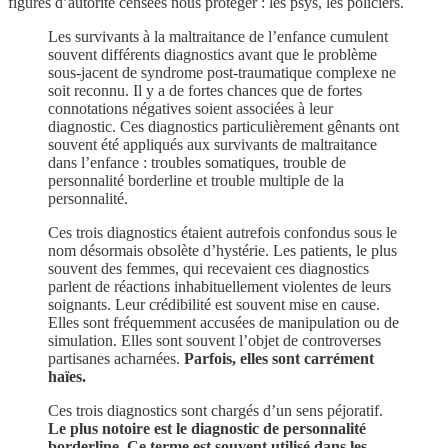
figures d’autorité censées nous protéger : les psys, les policiers.
Les survivants à la maltraitance de l’enfance cumulent
souvent différents diagnostics avant que le problème
sous-jacent de syndrome post-traumatique complexe ne
soit reconnu. Il y a de fortes chances que de fortes
connotations négatives soient associées à leur
diagnostic. Ces diagnostics particulièrement gênants ont
souvent été appliqués aux survivants de maltraitance
dans l’enfance : troubles somatiques, trouble de
personnalité borderline et trouble multiple de la
personnalité.
Ces trois diagnostics étaient autrefois confondus sous le
nom désormais obsolète d’hystérie. Les patients, le plus
souvent des femmes, qui recevaient ces diagnostics
parlent de réactions inhabituellement violentes de leurs
soignants. Leur crédibilité est souvent mise en cause.
Elles sont fréquemment accusées de manipulation ou de
simulation. Elles sont souvent l’objet de controverses
partisanes acharnées.
Parfois, elles sont carrément
haïes.
Ces trois diagnostics sont chargés d’un sens péjoratif.
Le plus notoire est le diagnostic de personnalité
borderline. Ce terme est souvent utilisé dans les