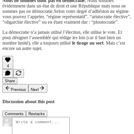
Nous ne sommes donc pas en démocratie.
Nous sommes
évidemment dans un état de droit et une République mais nous ne
sommes pas en démocratie.Selon votre degré d’adhésion au régime
vous pouvez l’appeler, “régime représentatif”, “aristocratie élective”,
“oligarchie élective” ou en étant vraiment dur : “ploutocratie”.
La démocratie n’a jamais utilisé l’élection, elle utilise le vote. Et
pour désigner l’assemblée qui rédige les lois (car il faut bien un
nombre limité), elle a toujours utilisé
le tirage au sort
. Mais c’est
encore un autre sujet.
4
Share
Previous
Next
Discussion about this post
Comments
Restacks