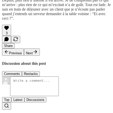
Depuis, plus rien d’intense n’est arrivé. Je ne comprends pas ce qui
m’arrive : plus rien de ce qui m’excitait n’a de goût. Tout est fade. Je
suis en train de déjeuner avec un client que je n’écoute pas parler
quand j’entends un serveur demander à la table voisine : “Et avec
ceci ?”.
3
Share
Previous
Next
Discussion about this post
Comments
Restacks
Top
Latest
Discussions