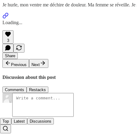
Je hurle, mon ventre me déchire de douleur. Ma femme se réveille. Je
Loading...
3
Share
Previous
Next
Discussion about this post
Comments
Restacks
Top
Latest
Discussions