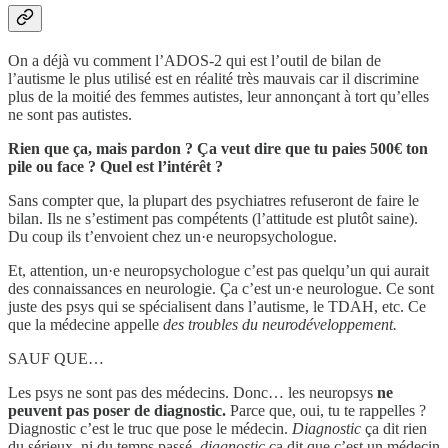
On a déjà vu comment l’ADOS-2 qui est l’outil de bilan de
l’autisme le plus utilisé est en réalité très mauvais car il discrimine
plus de la moitié des femmes autistes, leur annonçant à tort qu’elles
ne sont pas autistes.
Rien que ça, mais pardon ? Ça veut dire que tu paies 500€ ton
pile ou face ? Quel est l’intérêt ?
Sans compter que, la plupart des psychiatres refuseront de faire le
bilan. Ils ne s’estiment pas compétents (l’attitude est plutôt saine).
Du coup ils t’envoient chez un·e neuropsychologue.
Et, attention, un·e neuropsychologue c’est pas quelqu’un qui aurait
des connaissances en neurologie. Ça c’est un·e neurologue. Ce sont
juste des psys qui se spécialisent dans l’autisme, le TDAH, etc. Ce
que la médecine appelle
des troubles du neurodéveloppement.
SAUF QUE…
Les psys ne sont pas des médecins. Donc… les neuropsys
ne
peuvent pas poser de diagnostic.
Parce que, oui, tu te rappelles ?
Diagnostic c’est le truc que pose le médecin.
Diagnostic
ça dit rien
du sérieux, ni du temps passé,
diagnostic
ça dit que c’est un médecin