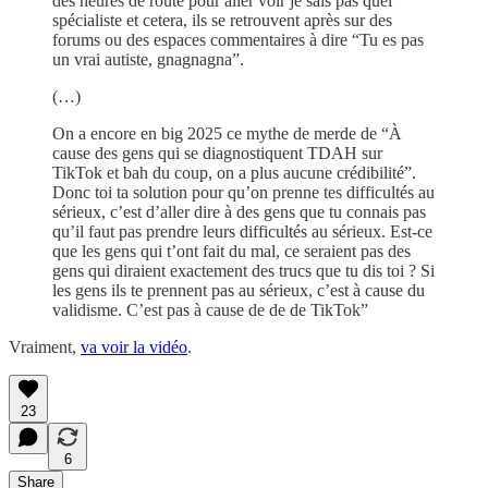
des heures de route pour aller voir je sais pas quel
spécialiste et cetera, ils se retrouvent après sur des
forums ou des espaces commentaires à dire “Tu es pas
un vrai autiste, gnagnagna”.
(…)
On a encore en big 2025 ce mythe de merde de “À
cause des gens qui se diagnostiquent TDAH sur
TikTok et bah du coup, on a plus aucune crédibilité”.
Donc toi ta solution pour qu’on prenne tes difficultés au
sérieux, c’est d’aller dire à des gens que tu connais pas
qu’il faut pas prendre leurs difficultés au sérieux. Est-ce
que les gens qui t’ont fait du mal, ce seraient pas des
gens qui diraient exactement des trucs que tu dis toi ? Si
les gens ils te prennent pas au sérieux, c’est à cause du
validisme. C’est pas à cause de de de TikTok”
Vraiment,
va voir la vidéo
.
23
6
Share