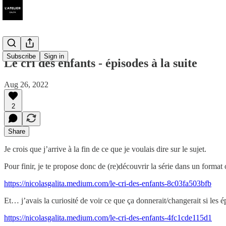
Subscribe
Sign in
Le cri des enfants - épisodes à la suite
Aug 26, 2022
2
Share
Je crois que j’arrive à la fin de ce que je voulais dire sur le sujet.
Pour finir, je te propose donc de (re)découvrir la série dans un format où
https://nicolasgalita.medium.com/le-cri-des-enfants-8c03fa503bfb
Et… j’avais la curiosité de voir ce que ça donnerait/changerait si les 
https://nicolasgalita.medium.com/le-cri-des-enfants-4fc1cde115d1