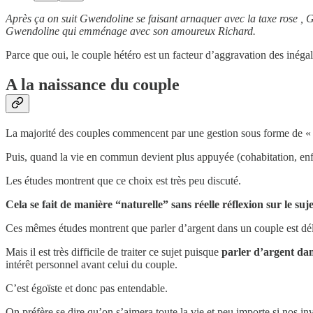
Après ça on suit Gwendoline se faisant arnaquer avec la taxe rose , 
Gwendoline qui emménage avec son amoureux Richard.
Parce que oui, le couple hétéro est un facteur d’aggravation des inéga
A la naissance du couple
La majorité des couples commencent par une gestion sous forme de « d
Puis, quand la vie en commun devient plus appuyée (cohabitation, en
Les études montrent que ce choix est très peu discuté.
Cela se fait de manière “naturelle” sans réelle réflexion sur le suje
Ces mêmes études montrent que parler d’argent dans un couple est délica
Mais il est très difficile de traiter ce sujet puisque
parler d’argent dan
intérêt personnel avant celui du couple.
C’est égoïste et donc pas entendable.
On préfère se dire qu’on s’aimera toute la vie et peu importe si nos in