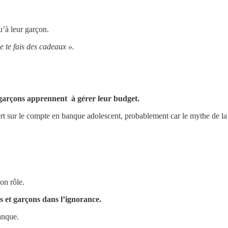
u’à leur garçon.
je te fais des cadeaux ».
s garçons apprennent à gérer leur budget.
t sur le compte en banque adolescent, probablement car le mythe de la fi
on rôle.
les et garçons dans l’ignorance.
anque.