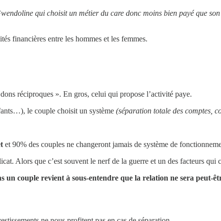
Gwendoline qui choisit un métier du care donc moins bien payé que son 
lités financières entre les hommes et les femmes.
ons réciproques ». En gros, celui qui propose l’activité paye.
fants…), le couple choisit un système
(séparation totale des comptes,
t
et 90% des couples ne changeront jamais de système de fonctionnement
t. Alors que c’est souvent le nerf de la guerre et un des facteurs qui c
s un couple revient à sous-entendre que la relation ne sera peut-êtr
vestissements ne nous profitent pas en cas de séparation.