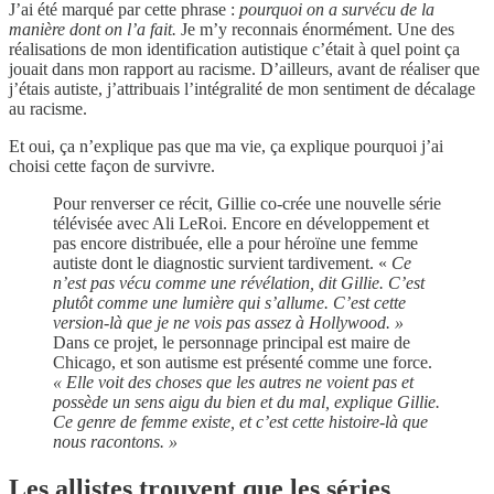
J’ai été marqué par cette phrase :
pourquoi on a survécu de la
manière dont on l’a fait.
Je m’y reconnais énormément. Une des
réalisations de mon identification autistique c’était à quel point ça
jouait dans mon rapport au racisme. D’ailleurs, avant de réaliser que
j’étais autiste, j’attribuais l’intégralité de mon sentiment de décalage
au racisme.
Et oui, ça n’explique pas que ma vie, ça explique pourquoi j’ai
choisi cette façon de survivre.
Pour renverser ce récit, Gillie co-crée une nouvelle série
télévisée avec Ali LeRoi. Encore en développement et
pas encore distribuée, elle a pour héroïne une femme
autiste dont le diagnostic survient tardivement. «
Ce
n’est pas vécu comme une révélation, dit Gillie. C’est
plutôt comme une lumière qui s’allume. C’est cette
version-là que je ne vois pas assez à Hollywood. »
Dans ce projet, le personnage principal est maire de
Chicago, et son autisme est présenté comme une force.
« Elle voit des choses que les autres ne voient pas et
possède un sens aigu du bien et du mal, explique Gillie.
Ce genre de femme existe, et c’est cette histoire-là que
nous racontons. »
Les allistes trouvent que les séries