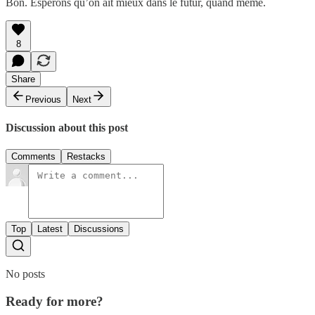
Bon. Espérons qu’on ait mieux dans le futur, quand même.
8
Share
Previous
Next
Discussion about this post
Comments
Restacks
Top
Latest
Discussions
No posts
Ready for more?