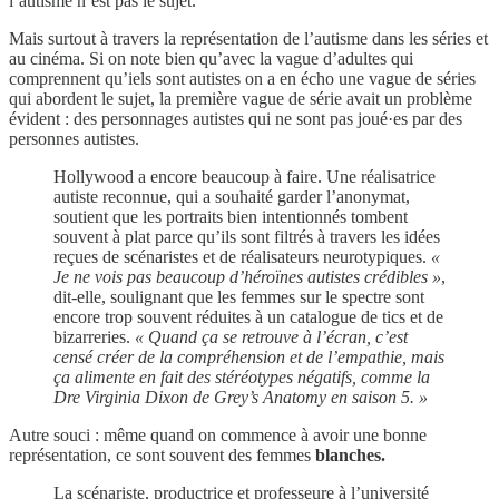
l’autisme n’est pas le sujet.
Mais surtout à travers la représentation de l’autisme dans les séries et
au cinéma. Si on note bien qu’avec la vague d’adultes qui
comprennent qu’iels sont autistes on a en écho une vague de séries
qui abordent le sujet, la première vague de série avait un problème
évident : des personnages autistes qui ne sont pas joué·es par des
personnes autistes.
Hollywood a encore beaucoup à faire. Une réalisatrice
autiste reconnue, qui a souhaité garder l’anonymat,
soutient que les portraits bien intentionnés tombent
souvent à plat parce qu’ils sont filtrés à travers les idées
reçues de scénaristes et de réalisateurs neurotypiques.
«
Je ne vois pas beaucoup d’héroïnes autistes crédibles »
,
dit-elle, soulignant que les femmes sur le spectre sont
encore trop souvent réduites à un catalogue de tics et de
bizarreries.
« Quand ça se retrouve à l’écran, c’est
censé créer de la compréhension et de l’empathie, mais
ça alimente en fait des stéréotypes négatifs, comme la
Dre Virginia Dixon de Grey’s Anatomy en saison 5. »
Autre souci : même quand on commence à avoir une bonne
représentation, ce sont souvent des femmes
blanches.
La scénariste, productrice et professeure à l’université