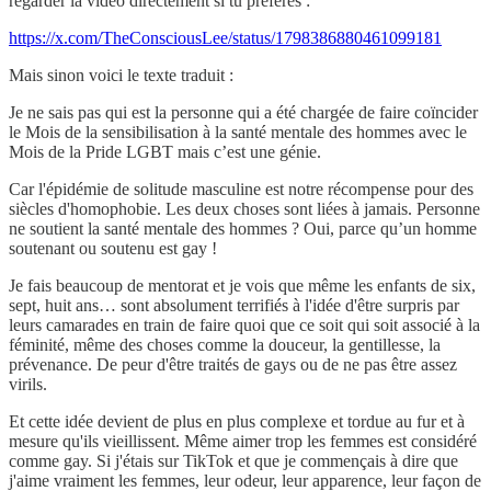
regarder la vidéo directement si tu préfères :
https://x.com/TheConsciousLee/status/1798386880461099181
Mais sinon voici le texte traduit :
Je ne sais pas qui est la personne qui a été chargée de faire coïncider
le Mois de la sensibilisation à la santé mentale des hommes avec le
Mois de la Pride LGBT mais c’est une génie.
Car l'épidémie de solitude masculine est notre récompense pour des
siècles d'homophobie. Les deux choses sont liées à jamais. Personne
ne soutient la santé mentale des hommes ? Oui, parce qu’un homme
soutenant ou soutenu est gay !
Je fais beaucoup de mentorat et je vois que même les enfants de six,
sept, huit ans… sont absolument terrifiés à l'idée d'être surpris par
leurs camarades en train de faire quoi que ce soit qui soit associé à la
féminité, même des choses comme la douceur, la gentillesse, la
prévenance. De peur d'être traités de gays ou de ne pas être assez
virils.
Et cette idée devient de plus en plus complexe et tordue au fur et à
mesure qu'ils vieillissent. Même aimer trop les femmes est considéré
comme gay. Si j'étais sur TikTok et que je commençais à dire que
j'aime vraiment les femmes, leur odeur, leur apparence, leur façon de