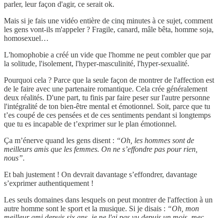
parler, leur façon d'agir, ce serait ok.
Mais si je fais une vidéo entière de cinq minutes à ce sujet, comment
les gens vont-ils m'appeler ? Fragile, canard, mâle bêta, homme soja,
homosexuel…
L'homophobie a créé un vide que l'homme ne peut combler que par
la solitude, l'isolement, l'hyper-masculinité, l'hyper-sexualité.
Pourquoi cela ? Parce que la seule façon de montrer de l'affection est
de le faire avec une partenaire romantique. Cela crée généralement
deux réalités. D'une part, tu finis par faire peser sur l'autre personne
l'intégralité de ton bien-être mental et émotionnel. Soit, parce que tu
t’es coupé de ces pensées et de ces sentiments pendant si longtemps
que tu es incapable de t’exprimer sur le plan émotionnel.
Ça m’énerve quand les gens disent :
“Oh, les hommes sont de
meilleurs amis que les femmes. On ne s’effondre pas pour rien,
nous”.
Et bah justement ! On devrait davantage s’effondrer, davantage
s’exprimer authentiquement !
Les seuls domaines dans lesquels on peut montrer de l'affection à un
autre homme sont le sport et la musique. Si je disais :
“Oh, mon
meilleur ami depuis six ans, je ne l'ai pas vu depuis un mois, mec.