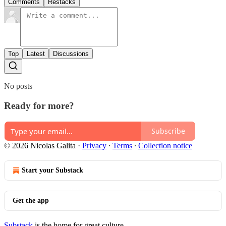
Comments
Restacks
Top
Latest
Discussions
No posts
Ready for more?
Subscribe
© 2026 Nicolas Galita
·
Privacy
∙
Terms
∙
Collection notice
Start your Substack
Get the app
Substack
is the home for great culture