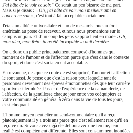
J'ai hâte de le voir ce soir.”
Ce serait un peu bizarre de ma part.
Mais si je disais :
« Oh, j'ai hâte de voir mon meilleur ami en
concert ce soir »
, c'est tout à fait acceptable socialement.
J'étais un athlète universitaire et l'un de mes amis joue au foot
américain au poste de receveur, et nous nous promenions sur le
campus un jour. Et d’un coup les gens s'approchent en mode :
Oh,
mon dieu, mon frère, tu as été incroyable la nuit dernière.
On a donc un public principalement composé d'hommes qui
montrent de l'amour et de l'affection parce que c'est dans le contexte
du sport, et donc c'est socialement acceptable.
En revanche, dès que ce contexte est supprimé, l'amour et l'affection
le sont aussi. Je pense que c'est la raison pour laquelle tant de
personnes deviennent des épaves émotionnelles dès que leur carrière
sportive est terminée. Passer de l'expérience de la camaraderie, de
l'affection, de la gentillesse chaque jour entre vos coéquipiers et
votre communauté en général à zéro dans la vie de tous les jours,
c'est choquant.
L'homme moyen peut citer un semi-commentaire qu'il a reçu
platoniquement il y a trois ans parce que c'est tellement rare qu'il en
reçoive un. Si vous avez déjà été dehors avec une femme, leur
réalité est complètement différente. Elles sont constamment inondées