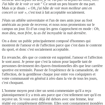
J'ai hâte de le voir ce soir.”
Ce serait un peu bizarre de ma part.
Mais si je disais :
« Oh, j'ai hâte de voir mon meilleur ami en
concert ce soir »
, c'est tout à fait acceptable socialement.
J'étais un athlète universitaire et l'un de mes amis joue au foot
américain au poste de receveur, et nous nous promenions sur le
campus un jour. Et d’un coup les gens s'approchent en mode :
Oh,
mon dieu, mon frère, tu as été incroyable la nuit dernière.
On a donc un public principalement composé d'hommes qui
montrent de l'amour et de l'affection parce que c'est dans le contexte
du sport, et donc c'est socialement acceptable.
En revanche, dès que ce contexte est supprimé, l'amour et l'affection
le sont aussi. Je pense que c'est la raison pour laquelle tant de
personnes deviennent des épaves émotionnelles dès que leur carrière
sportive est terminée. Passer de l'expérience de la camaraderie, de
l'affection, de la gentillesse chaque jour entre vos coéquipiers et
votre communauté en général à zéro dans la vie de tous les jours,
c'est choquant.
L'homme moyen peut citer un semi-commentaire qu'il a reçu
platoniquement il y a trois ans parce que c'est tellement rare qu'il en
reçoive un. Si vous avez déjà été dehors avec une femme, leur
réalité est complètement différente. Elles sont constamment inondées