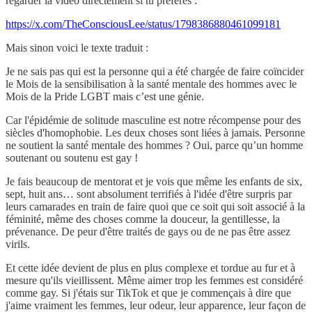
regarder la vidéo directement si tu préfères :
https://x.com/TheConsciousLee/status/1798386880461099181
Mais sinon voici le texte traduit :
Je ne sais pas qui est la personne qui a été chargée de faire coïncider
le Mois de la sensibilisation à la santé mentale des hommes avec le
Mois de la Pride LGBT mais c’est une génie.
Car l'épidémie de solitude masculine est notre récompense pour des
siècles d'homophobie. Les deux choses sont liées à jamais. Personne
ne soutient la santé mentale des hommes ? Oui, parce qu’un homme
soutenant ou soutenu est gay !
Je fais beaucoup de mentorat et je vois que même les enfants de six,
sept, huit ans… sont absolument terrifiés à l'idée d'être surpris par
leurs camarades en train de faire quoi que ce soit qui soit associé à la
féminité, même des choses comme la douceur, la gentillesse, la
prévenance. De peur d'être traités de gays ou de ne pas être assez
virils.
Et cette idée devient de plus en plus complexe et tordue au fur et à
mesure qu'ils vieillissent. Même aimer trop les femmes est considéré
comme gay. Si j'étais sur TikTok et que je commençais à dire que
j'aime vraiment les femmes, leur odeur, leur apparence, leur façon de