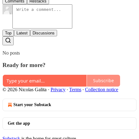
Comments
Restacks
Top
Latest
Discussions
No posts
Ready for more?
Subscribe
© 2026 Nicolas Galita
·
Privacy
∙
Terms
∙
Collection notice
Start your Substack
Get the app
Substack
is the home for great culture