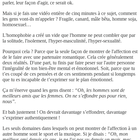
parler, leur façon d'agir, ce serait ok.
Mais si je fais une vidéo entière de cinq minutes à ce sujet, comment
les gens vont-ils m'appeler ? Fragile, canard, mâle bêta, homme soja,
homosexuel…
L'homophobie a créé un vide que l'homme ne peut combler que par
la solitude, l'isolement, l'hyper-masculinité, l'hyper-sexualité.
Pourquoi cela ? Parce que la seule façon de montrer de l'affection est
de le faire avec une partenaire romantique. Cela crée généralement
deux réalités. D'une part, tu finis par faire peser sur l'autre personne
l'intégralité de ton bien-être mental et émotionnel. Soit, parce que tu
t’es coupé de ces pensées et de ces sentiments pendant si longtemps
que tu es incapable de t’exprimer sur le plan émotionnel.
Ça m’énerve quand les gens disent :
“Oh, les hommes sont de
meilleurs amis que les femmes. On ne s’effondre pas pour rien,
nous”.
Et bah justement ! On devrait davantage s’effondrer, davantage
s’exprimer authentiquement !
Les seuls domaines dans lesquels on peut montrer de l'affection à un
autre homme sont le sport et la musique. Si je disais :
“Oh, mon
meilleur ami depuis six ans, je ne l'ai pas vu depuis un mois, mec.