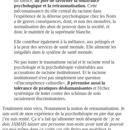
du silence,
au pire de favoriser la souffrance
psychologique et la retraumatisation.
Cette
méconnaissance du rôle central du racisme dans
l'expérience de la détresse psychologique chez les Noirs
a de graves conséquences, dont, et non des moindres, la
normalisation des abus de pouvoir dans la société, et
donc le maintien de la suprématie blanche.
Elle contribue également à la méfiance, aux préjugés et
à la peur des services de santé mentale. Elle alimente les
inégalités dans le système de santé mentale.
Ne pas traiter le traumatisme racial et le racisme rend la
psychologie et la psychothérapie vulnérables aux
accusations de racisme institutionnel. Et le racisme
institutionnel n'est pas simplement une question
«d'incompétence culturelle»,
il pérennise aussi la
tolérance de pratiques déshumanisantes
et l'échec
systémique de lutter contre des schémas de soin
racialement discriminatoires.
Totalement mon vécu. Notamment la notion de retraumatisation. Je
suis sorti de mon expérience de la psychothérapie en pire état que
j’en suis rentré. Ça n’a fait qu’alimenter mon désespoir de :
je ne
dois JAMAIS laisser une personne non-noire avoir tant de pouvoir
sur moi même dans ce cadre car elle finira par mobiliser la