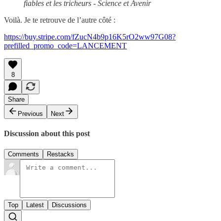
fiables et les tricheurs - Science et Avenir
Voilà. Je te retrouve de l’autre côté :
https://buy.stripe.com/fZucN4b9p16K5rO2ww97G08?
prefilled_promo_code=LANCEMENT
8
Share
Previous
Next
Discussion about this post
Comments
Restacks
Top
Latest
Discussions