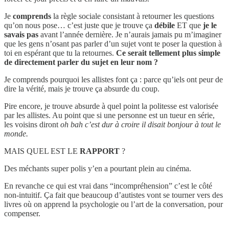
Je
comprends
la règle sociale consistant à retourner les questions
qu’on nous pose… c’est juste que je trouve ça
débile
ET que
je le
savais pas
avant l’année dernière. Je n’aurais jamais pu m’imaginer
que les gens n’osant pas parler d’un sujet vont te poser la question à
toi en espérant que tu la retournes.
Ce serait tellement plus simple
de directement parler du sujet en leur nom ?
Je comprends pourquoi les allistes font ça : parce qu’iels ont peur de
dire la vérité, mais je trouve ça absurde du coup.
Pire encore, je trouve absurde à quel point la politesse est valorisée
par les allistes. Au point que si une personne est un tueur en série,
les voisins diront
oh bah c’est dur à croire il disait bonjour à tout le
monde.
MAIS QUEL EST LE
RAPPORT
?
Des méchants super polis y’en a pourtant plein au cinéma.
En revanche ce qui est vrai dans “incompréhension” c’est le côté
non-intuitif. Ça fait que beaucoup d’autistes vont se tourner vers des
livres où on apprend la psychologie ou l’art de la conversation, pour
compenser.